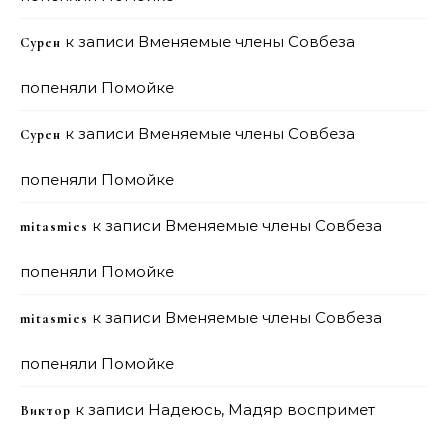
к записи
Вменяемые члены Совбеза
Сурен
попеняли Помойке
к записи
Вменяемые члены Совбеза
Сурен
попеняли Помойке
к записи
Вменяемые члены Совбеза
mitasmies
попеняли Помойке
к записи
Вменяемые члены Совбеза
mitasmies
попеняли Помойке
к записи
Надеюсь, Мадяр воспримет
Виктор