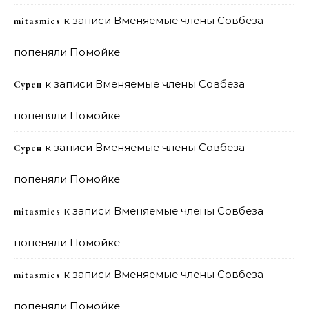
к записи
Вменяемые члены Совбеза
mitasmies
попеняли Помойке
к записи
Вменяемые члены Совбеза
Сурен
попеняли Помойке
к записи
Вменяемые члены Совбеза
Сурен
попеняли Помойке
к записи
Вменяемые члены Совбеза
mitasmies
попеняли Помойке
к записи
Вменяемые члены Совбеза
mitasmies
попеняли Помойке