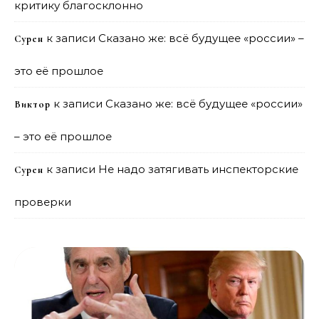
критику благосклонно
к записи
Сказано же: всё будущее «россии» –
Сурен
это её прошлое
к записи
Сказано же: всё будущее «россии»
Виктор
– это её прошлое
к записи
Не надо затягивать инспекторские
Сурен
проверки