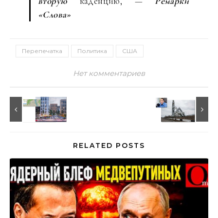
вторую
каденцию, —
Ремарки
«Слова»
Перепечатка
Политика
США
Нет комментариев
RELATED POSTS