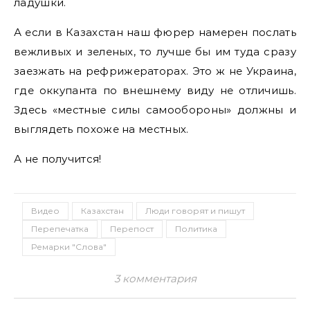
ладушки.
А если в Казахстан наш фюрер намерен послать
вежливых и зеленых, то лучше бы им туда сразу
заезжать на рефрижераторах. Это ж не Украина,
где оккупанта по внешнему виду не отличишь.
Здесь «местные силы самообороны» должны и
выглядеть похоже на местных.
А не получится!
Видео
Казахстан
Люди говорят и пишут
Перепечатка
Перепост
Политика
Ремарки "Слова"
3 комментария