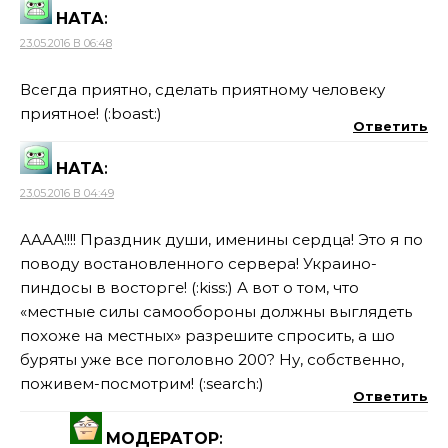
НАТА
:
23.05.2016 В 06:48
Всегда приятно, сделать приятному человеку
приятное! (:boast:)
Ответить
НАТА
:
23.05.2016 В 04:49
АААА!!!! Праздник души, именины сердца! Это я по
поводу востановленного сервера! Украино-
пиндосы в восторге! (:kiss:) А вот о том, что
«местные силы самообороны должны выглядеть
похоже на местных» разрешите спросить, а шо
буряты уже все поголовно 200? Ну, собственно,
поживем-посмотрим! (:search:)
Ответить
МОДЕРАТОР
: