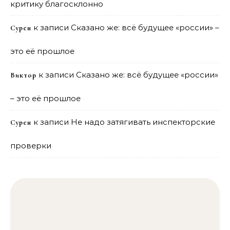
критику благосклонно
к записи
Сказано же: всё будущее «россии» –
Сурен
это её прошлое
к записи
Сказано же: всё будущее «россии»
Виктор
– это её прошлое
к записи
Не надо затягивать инспекторские
Сурен
проверки