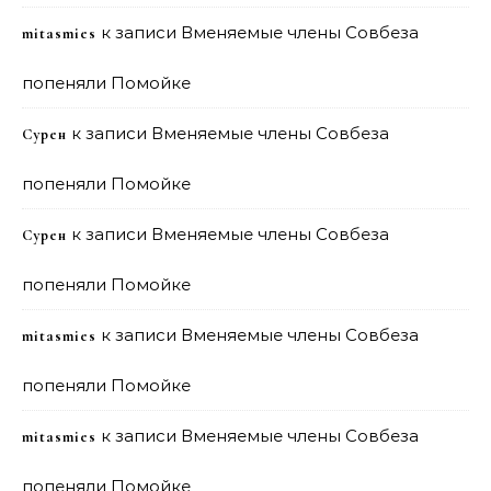
к записи
Вменяемые члены Совбеза
mitasmies
попеняли Помойке
к записи
Вменяемые члены Совбеза
Сурен
попеняли Помойке
к записи
Вменяемые члены Совбеза
Сурен
попеняли Помойке
к записи
Вменяемые члены Совбеза
mitasmies
попеняли Помойке
к записи
Вменяемые члены Совбеза
mitasmies
попеняли Помойке