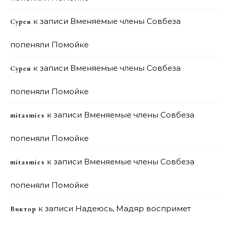
к записи
Вменяемые члены Совбеза
Сурен
попеняли Помойке
к записи
Вменяемые члены Совбеза
Сурен
попеняли Помойке
к записи
Вменяемые члены Совбеза
mitasmies
попеняли Помойке
к записи
Вменяемые члены Совбеза
mitasmies
попеняли Помойке
к записи
Надеюсь, Мадяр воспримет
Виктор