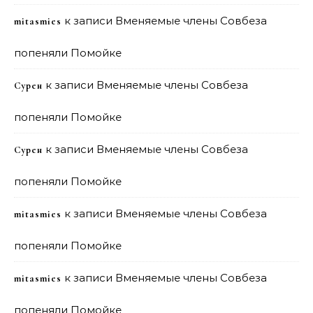
к записи
Вменяемые члены Совбеза
mitasmies
попеняли Помойке
к записи
Вменяемые члены Совбеза
Сурен
попеняли Помойке
к записи
Вменяемые члены Совбеза
Сурен
попеняли Помойке
к записи
Вменяемые члены Совбеза
mitasmies
попеняли Помойке
к записи
Вменяемые члены Совбеза
mitasmies
попеняли Помойке