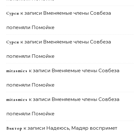
к записи
Вменяемые члены Совбеза
Сурен
попеняли Помойке
к записи
Вменяемые члены Совбеза
Сурен
попеняли Помойке
к записи
Вменяемые члены Совбеза
mitasmies
попеняли Помойке
к записи
Вменяемые члены Совбеза
mitasmies
попеняли Помойке
к записи
Надеюсь, Мадяр воспримет
Виктор