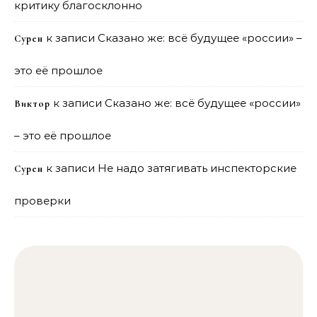
критику благосклонно
к записи
Сказано же: всё будущее «россии» –
Сурен
это её прошлое
к записи
Сказано же: всё будущее «россии»
Виктор
– это её прошлое
к записи
Не надо затягивать инспекторские
Сурен
проверки