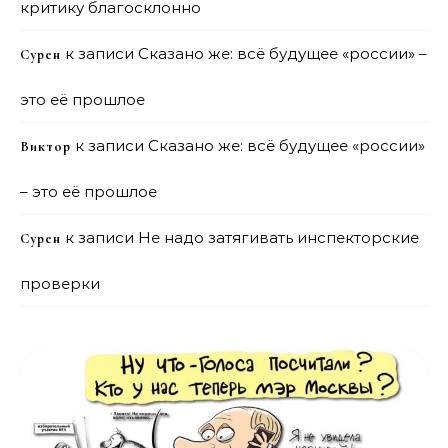
критику благосклонно
к записи
Сказано же: всё будущее «россии» –
Сурен
это её прошлое
к записи
Сказано же: всё будущее «россии»
Виктор
– это её прошлое
к записи
Не надо затягивать инспекторские
Сурен
проверки