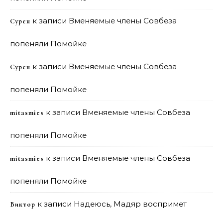
к записи
Вменяемые члены Совбеза
Сурен
попеняли Помойке
к записи
Вменяемые члены Совбеза
Сурен
попеняли Помойке
к записи
Вменяемые члены Совбеза
mitasmies
попеняли Помойке
к записи
Вменяемые члены Совбеза
mitasmies
попеняли Помойке
к записи
Надеюсь, Мадяр воспримет
Виктор