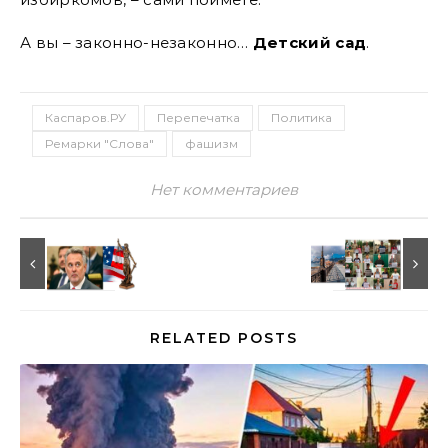
А вы – законно-незаконно…
Детский сад
.
Каспаров.РУ
Перепечатка
Политика
Ремарки "Слова"
фашизм
Нет комментариев
RELATED POSTS