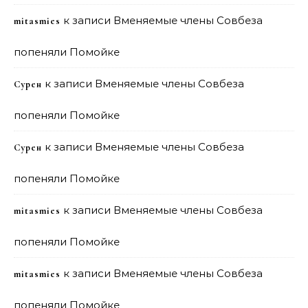
к записи
Вменяемые члены Совбеза
mitasmies
попеняли Помойке
к записи
Вменяемые члены Совбеза
Сурен
попеняли Помойке
к записи
Вменяемые члены Совбеза
Сурен
попеняли Помойке
к записи
Вменяемые члены Совбеза
mitasmies
попеняли Помойке
к записи
Вменяемые члены Совбеза
mitasmies
попеняли Помойке