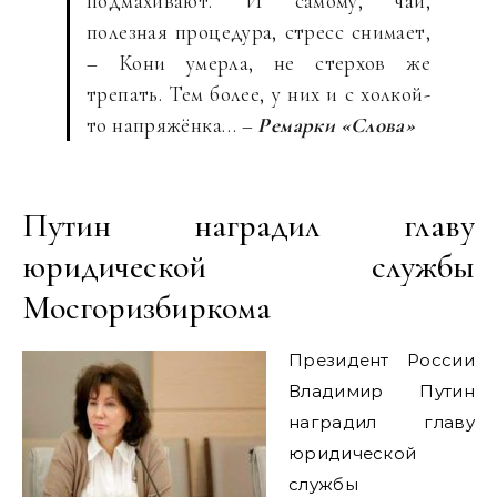
подмахивают. И самому, чай,
полезная процедура, стресс снимает,
– Кони умерла, не стерхов же
трепать. Тем более, у них и с холкой-
то напряжёнка… –
Ремарки «Слова»
Путин наградил главу
юридической службы
Мосгоризбиркома
Президент России
Владимир Путин
наградил главу
юридической
службы