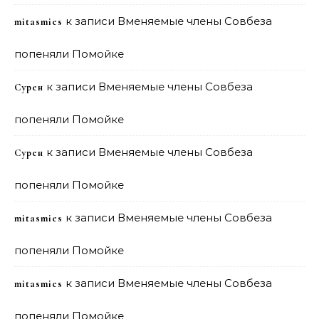
к записи
Вменяемые члены Совбеза
mitasmies
попеняли Помойке
к записи
Вменяемые члены Совбеза
Сурен
попеняли Помойке
к записи
Вменяемые члены Совбеза
Сурен
попеняли Помойке
к записи
Вменяемые члены Совбеза
mitasmies
попеняли Помойке
к записи
Вменяемые члены Совбеза
mitasmies
попеняли Помойке