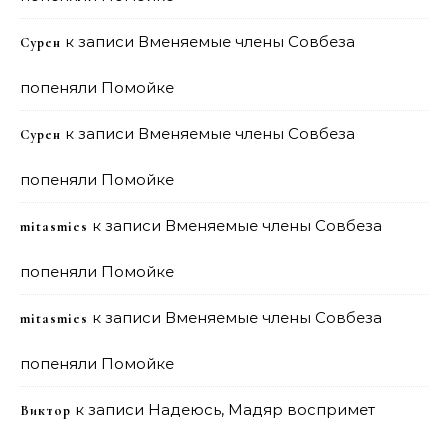
к записи
Вменяемые члены Совбеза
Сурен
попеняли Помойке
к записи
Вменяемые члены Совбеза
Сурен
попеняли Помойке
к записи
Вменяемые члены Совбеза
mitasmies
попеняли Помойке
к записи
Вменяемые члены Совбеза
mitasmies
попеняли Помойке
к записи
Надеюсь, Мадяр воспримет
Виктор