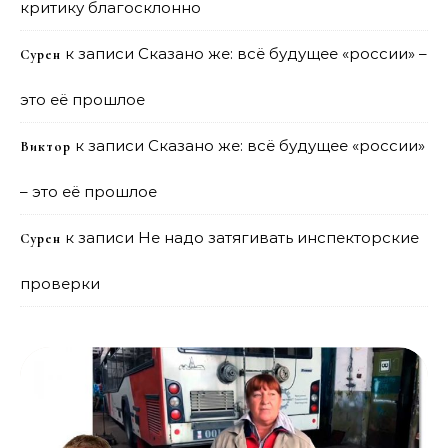
критику благосклонно
к записи
Сказано же: всё будущее «россии» –
Сурен
это её прошлое
к записи
Сказано же: всё будущее «россии»
Виктор
– это её прошлое
к записи
Не надо затягивать инспекторские
Сурен
проверки