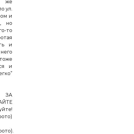
й же
о ул.
ром и
, но
го-то
ротая
ть и
 него
 тоже
ся и
ко”
Я ЗА
АЙТЕ
те!
фото)
фото).