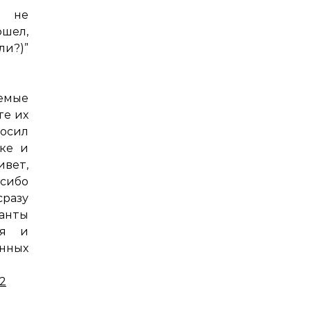
и не
ошел,
”
емые
те их
росил
пке и
ивет,
асибо
сразу
панты
ия и
нных
12