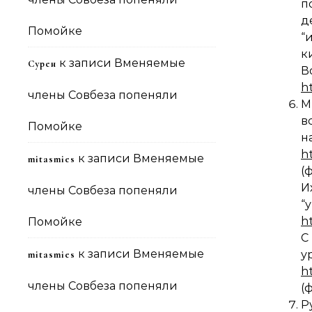
п
д
Помойке
к
к записи
Вменяемые
Сурен
В
h
члены Совбеза попеняли
М
в
Помойке
h
к записи
Вменяемые
mitasmies
(
И
члены Совбеза попеняли
“
h
Помойке
С
к записи
Вменяемые
у
mitasmies
h
члены Совбеза попеняли
(
Р