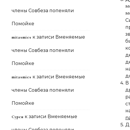
м
члены Совбеза попеняли
м
С
Помойке
п
з
к записи
Вменяемые
mitasmies
б
к
члены Совбеза попеняли
д
д
Помойке
н
д
к записи
Вменяемые
mitasmies
В
д
члены Совбеза попеняли
р
Помойке
с
н
к записи
Вменяемые
Сурен
n
Д
члены Совбеза попеняли