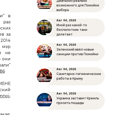
Диапазон реально
возможного для Помойки
выбора
и” в
Авг 04, 2026
 раз
Иной раз какой-то
ских
беспилотник таки
ев за
долетает
2014
Авг 04, 2026
л мэр
Зеленский ввёл новые
е не
санкции против Помойки
о они
и”
Авг 04, 2026
786
Санитарно-гигиенические
работы в Крыму
ТМЕНЕ
ский
Авг 04, 2026
mnoj-
Украина заставит Кремль
просить пощады
кая,