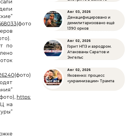
ясали
дели
Авг 03, 2026
е”
Денацифицировано и
демилитаризовано ещё
6668033
(фото).
1390 орков
неров
то).
Авг 02, 2026
т по
Горит НПЗ и аэродром.
Атакованы Саратов и
влено
Энгельс
к
Авг 02, 2026
826240
(фото).
Яковенко: процесс
«украинизации» Трампа
водят
ия”
фото),
https://twitter.com/KrimRt/status/107136846921
Ц на
уры”
ржке