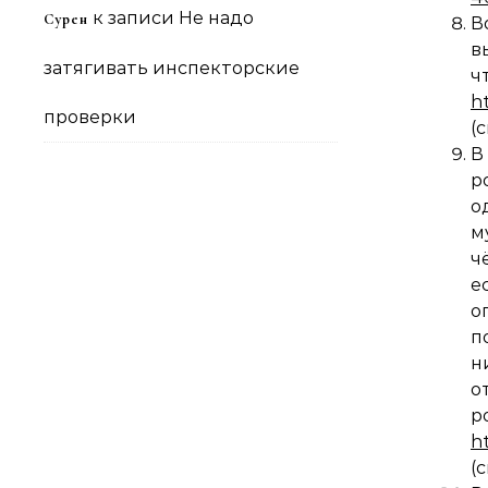
к записи
Не надо
Сурен
В
в
затягивать инспекторские
h
проверки
(
В
р
о
м
ч
е
о
п
н
о
р
h
(