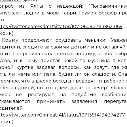
опрос из Ялты с надеждой: “Пограничник
ыпускают лодки в море. Гарри Трумэн Босфор пр
что ли?)
ttps://twitter.com/KrimRt/status/1071060907839623169
скрин).
 Крыму продолжают орудовать маньяки: “Уважа
одители, следите за своими детьми и не оставляй
дних. Попросила сына помочь по дому, чтобы выб
усор, и к нему пристал какой-то мужчина в ке
ёрной куртке, задавал вопросы, как зовут, где ж
сть ли мама или папа, будет ли он сладости. Сп
громное, что в школе беседы проводят, и ребёнок 
обежал домой, но это днём, даже не вечер”. Окку
икак не реагируют на подобные сообщен
тказываются принимать заявления перепуга
одителей
ttps://twitter.com/CrimeaUA1/status/10713914134374277
скрин).