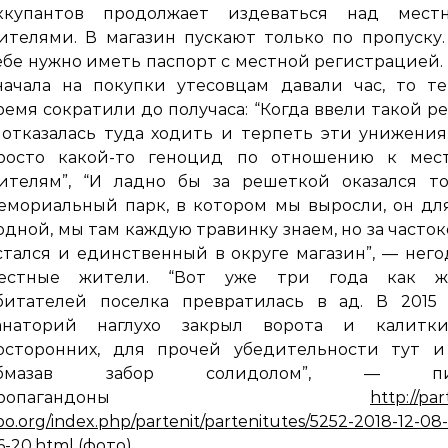
ккупантов продолжает издеваться над мест
ителями. В магазин пускают только по пропуску
ебе нужно иметь паспорт с местной регистрацией.
начала на покупки утесовцам давали час, то т
ремя сократили до получаса: “Когда ввели такой р
 отказалась туда ходить и терпеть эти унижения
росто какой-то геноцид по отношению к мес
ителям”, “И ладно бы за решеткой оказался то
емориальный парк, в котором мы выросли, он дл
одной, мы там каждую травинку знаем, но за часто
стался и единственный в округе магазин”, — нег
естные жители. “Вот уже три года как ж
битателей поселка превратилась в ад. В 2015 
анаторий наглухо закрыл ворота и калитк
осторонних, для прочей убедительности тут и
бмазав забор солидолом”, — пи
пропагандоны
http://par
po.org/index.php/partenit/partenitutes/5252-2018-12-08
6-20.html
(фото).