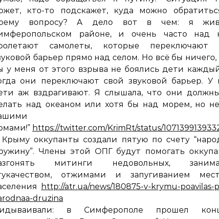
ожет, кто-то подскажет, куда можно обратитьс
оему вопросу? А дело вот в чем: я жи
имферопольском районе, и очень часто над 
ролетают самолеты, которые переключают 
вуковой барьер прямо над селом. Но всё бы ничего,
ы у меня от этого взрыва не боялись дети каждый
огда они переключают свой звуковой барьер. У
ети аж вздрагивают. Я слышала, что они должн
елать над океаном или хотя бы над морем, но н
ашими
омами!”
https://twitter.com/KrimRt/status/10713991393
 Крыму оккупанты создали пятую по счету “нар
ружину”. Члены этой ОПГ будут помогать оккуп
азгонять митинги недовольных, занима
тукачеством, отжимами и запугиванием мест
аселения
http://atr.ua/news/180875-v-krymu-poavilas-p
arodnaa-druzina
идываивали: в Симферополе прошел конц