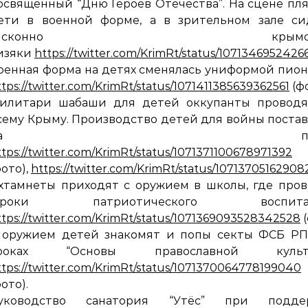
освященный “Дню Героев Отечества”. На сцене пл
ети в военной форме, а в зрительном зале си
“исконно крымски
изяки
https://twitter.com/KrimRt/status/107134695242
оенная форма на детях сменялась униформой пио
ttps://twitter.com/KrimRt/status/1071411385639362561
(фо
илитари шабаши для детей оккупанты проводя
сему Крыму. Производство детей для войны поста
на пото
ttps://twitter.com/KrimRt/status/1071371100678971392
фото),
https://twitter.com/KrimRt/status/1071370516290
хтамнеты приходят с оружием в школы, где про
уроки патриотического воспитан
ttps://twitter.com/KrimRt/status/1071369093528342528
(
 оружием детей знакомят и попы секты ФСБ РП
роках “Основы православной культ
ttps://twitter.com/KrimRt/status/1071370064778199040
фото).
уководство санатория “Утёс” при подде