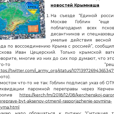
новостей Крымнаша
На съезде “Единой росси
Москве Гоблин “еще
поблагодарил всех псков
десантников и спецназовц
умелые действия весной 
ода по воссоединению Крыма с россией”, сообщи
скова Иван Цецерский. Только крымской ват
оворите, многие из них до сих пор думают, что эт
что-то “решал
ttps://twitter.com/i_army_org/status/1071397269436534
фото).
 мостом что-то не так: Гоблин подписал указ об О
иквидации паромной переправы через Керчен
ролив
https://kerch.fm/2018/12/08/kerchenskoj-paro
ereprave-byt-aksenov-otmenil-rasporjazhenie-sovmina-
ryma.html
умаю, надо обращаться к путину: “Ситуация та