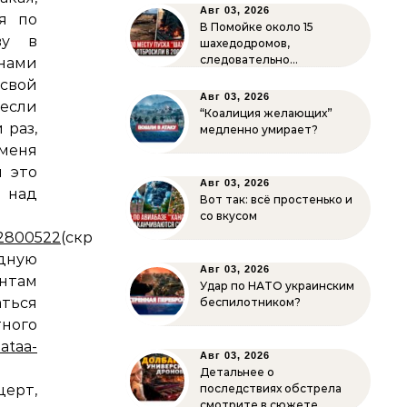
Авг 03, 2026
я по
В Помойке около 15
ву в
шахедодромов,
следовательно…
нами
свой
Авг 03, 2026
 если
“Коалиция желающих”
 раз,
медленно умирает?
 меня
ы это
Авг 03, 2026
е над
Вот так: всё простенько и
со вкусом
32800522
(скрин).
одную
Авг 03, 2026
антам
Удар по НАТО украинским
ться
беспилотником?
ного
ataa-
Авг 03, 2026
Детальнее о
ерт,
последствиях обстрела
смотрите в сюжете