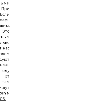
ными
. При
 Если
еперь
ежим,
. Это
тным
лько
я нас
колом
одуют
изнь
году
и от
 там
шут
tenit-
-06-