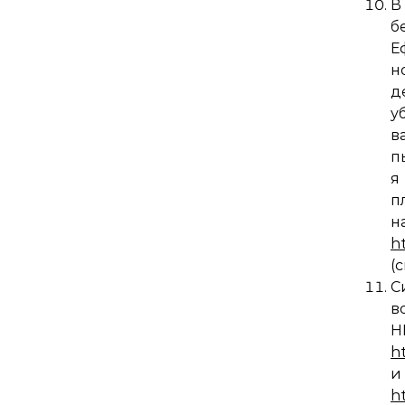
В
б
Е
н
д
у
в
п
я
п
h
(
С
в
h
и
h