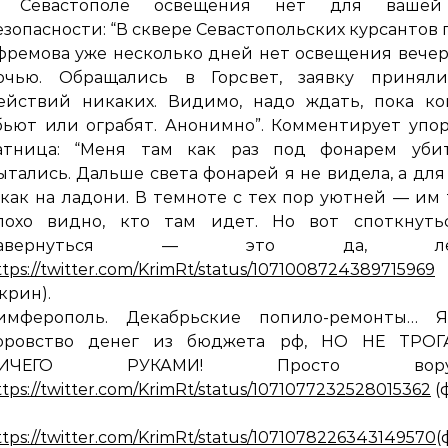
 Севастополе освещения нет для ваше
езопасности: “В сквере Севастопольских курсантов п
фремова уже несколько дней нет освещения вече
очью. Обращались в Горсвет, заявку приняли
ействий никаких. Видимо, надо ждать, пока ко
бьют или ограбят. Анонимно”. Комментирует упо
атница: “Меня там как раз под фонарем уби
ытались. Дальше света фонарей я не видела, а для
 как на ладони. В темноте с тех пор уютней — им
лохо видно, кто там идет. Но вот споткнуть
навернуться — это да, лег
ttps://twitter.com/KrimRt/status/1071008724389715969
скрин).
имферополь. Декабрьские попило-ремонты… 
оровство денег из бюджета рф, НО НЕ ТРОГ
НИЧЕГО РУКАМИ! Просто воруй
ttps://twitter.com/KrimRt/status/1071077232528015362
(
ttps://twitter.com/KrimRt/status/1071078226343149570
(