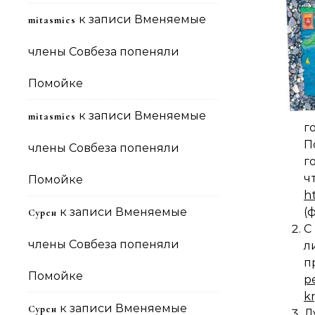
к записи
Вменяемые
mitasmies
члены Совбеза попеняли
Помойке
к записи
Вменяемые
mitasmies
г
П
члены Совбеза попеняли
г
Помойке
h
к записи
Вменяемые
(
Сурен
С
члены Совбеза попеняли
л
п
Помойке
p
k
к записи
Вменяемые
Сурен
Д