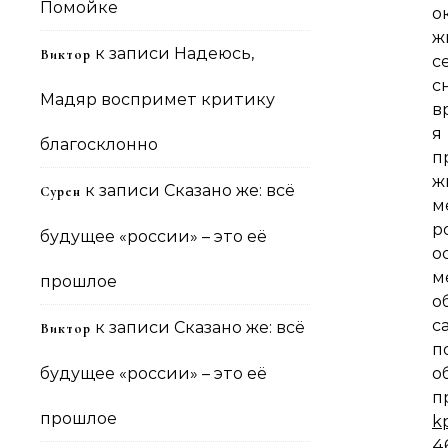
Помойке
о
ж
к записи
Надеюсь,
Виктор
с
с
Мадяр воспримет критику
в
я
благосклонно
п
ж
к записи
Сказано же: всё
Сурен
м
р
будущее «россии» – это её
о
м
прошлое
о
с
к записи
Сказано же: всё
Виктор
п
будущее «россии» – это её
о
прошлое
k
4