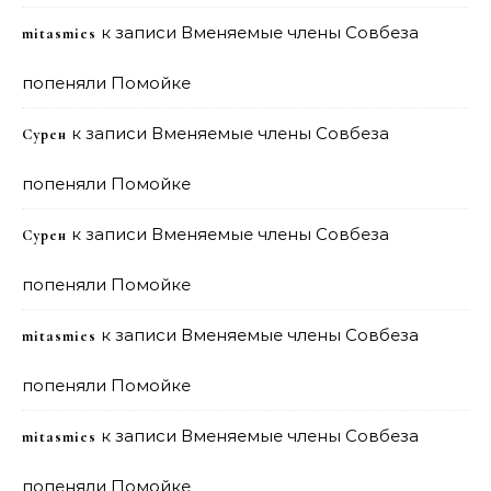
к записи
Вменяемые члены Совбеза
mitasmies
попеняли Помойке
к записи
Вменяемые члены Совбеза
Сурен
попеняли Помойке
к записи
Вменяемые члены Совбеза
Сурен
попеняли Помойке
к записи
Вменяемые члены Совбеза
mitasmies
попеняли Помойке
к записи
Вменяемые члены Совбеза
mitasmies
попеняли Помойке