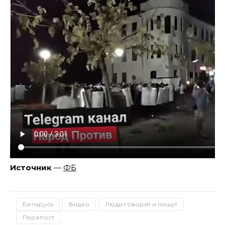
Источник
—
ФБ
Беларусь
Видео
Люди говорят и пишут
Перепост