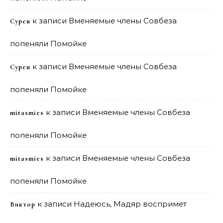
к записи
Вменяемые члены Совбеза
Сурен
попеняли Помойке
к записи
Вменяемые члены Совбеза
Сурен
попеняли Помойке
к записи
Вменяемые члены Совбеза
mitasmies
попеняли Помойке
к записи
Вменяемые члены Совбеза
mitasmies
попеняли Помойке
к записи
Надеюсь, Мадяр воспримет
Виктор