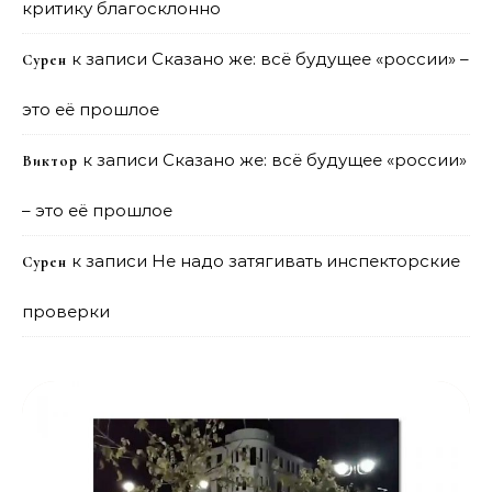
критику благосклонно
к записи
Сказано же: всё будущее «россии» –
Сурен
это её прошлое
к записи
Сказано же: всё будущее «россии»
Виктор
– это её прошлое
к записи
Не надо затягивать инспекторские
Сурен
проверки