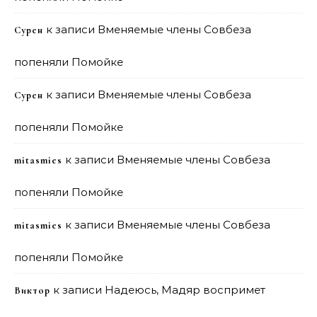
к записи
Вменяемые члены Совбеза
Сурен
попеняли Помойке
к записи
Вменяемые члены Совбеза
Сурен
попеняли Помойке
к записи
Вменяемые члены Совбеза
mitasmies
попеняли Помойке
к записи
Вменяемые члены Совбеза
mitasmies
попеняли Помойке
к записи
Надеюсь, Мадяр воспримет
Виктор