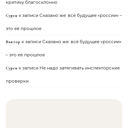
критику благосклонно
к записи
Сказано же: всё будущее «россии» –
Сурен
это её прошлое
к записи
Сказано же: всё будущее «россии»
Виктор
– это её прошлое
к записи
Не надо затягивать инспекторские
Сурен
проверки