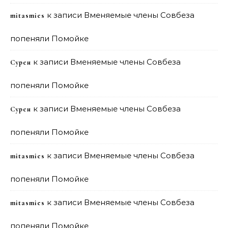
к записи
Вменяемые члены Совбеза
mitasmies
попеняли Помойке
к записи
Вменяемые члены Совбеза
Сурен
попеняли Помойке
к записи
Вменяемые члены Совбеза
Сурен
попеняли Помойке
к записи
Вменяемые члены Совбеза
mitasmies
попеняли Помойке
к записи
Вменяемые члены Совбеза
mitasmies
попеняли Помойке