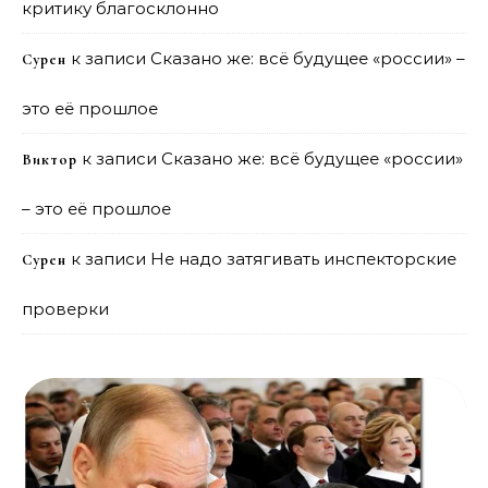
критику благосклонно
к записи
Сказано же: всё будущее «россии» –
Сурен
это её прошлое
к записи
Сказано же: всё будущее «россии»
Виктор
– это её прошлое
к записи
Не надо затягивать инспекторские
Сурен
проверки