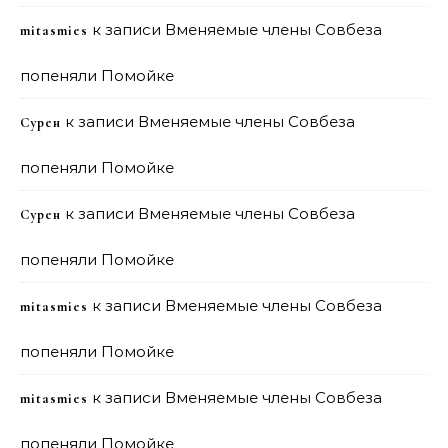
к записи
Вменяемые члены Совбеза
mitasmies
попеняли Помойке
к записи
Вменяемые члены Совбеза
Сурен
попеняли Помойке
к записи
Вменяемые члены Совбеза
Сурен
попеняли Помойке
к записи
Вменяемые члены Совбеза
mitasmies
попеняли Помойке
к записи
Вменяемые члены Совбеза
mitasmies
попеняли Помойке