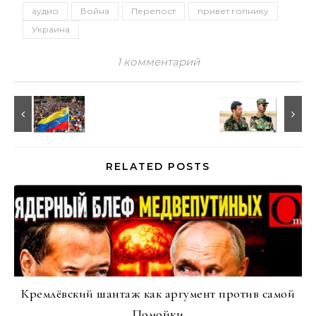
аудио
Война
Перепост
привет гопнику
Украина
1 комментарий
RELATED POSTS
Кремлёвский шантаж как аргумент против самой
Помойки