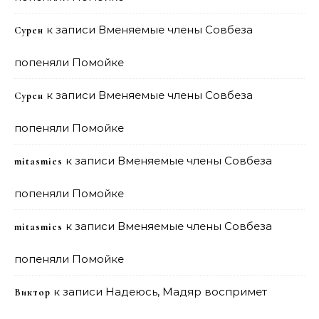
к записи
Вменяемые члены Совбеза
Сурен
попеняли Помойке
к записи
Вменяемые члены Совбеза
Сурен
попеняли Помойке
к записи
Вменяемые члены Совбеза
mitasmies
попеняли Помойке
к записи
Вменяемые члены Совбеза
mitasmies
попеняли Помойке
к записи
Надеюсь, Мадяр воспримет
Виктор