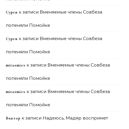
к записи
Вменяемые члены Совбеза
Сурен
попеняли Помойке
к записи
Вменяемые члены Совбеза
Сурен
попеняли Помойке
к записи
Вменяемые члены Совбеза
mitasmies
попеняли Помойке
к записи
Вменяемые члены Совбеза
mitasmies
попеняли Помойке
к записи
Надеюсь, Мадяр воспримет
Виктор