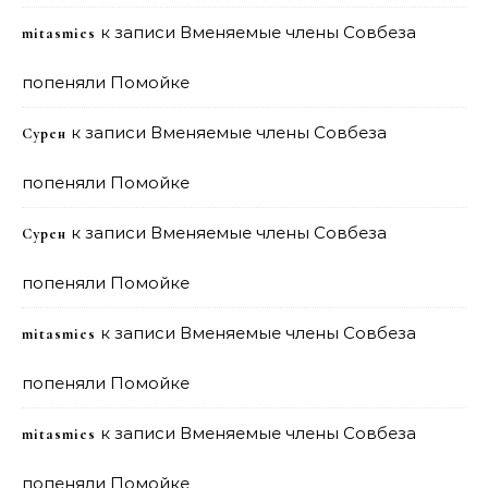
к записи
Вменяемые члены Совбеза
mitasmies
попеняли Помойке
к записи
Вменяемые члены Совбеза
Сурен
попеняли Помойке
к записи
Вменяемые члены Совбеза
Сурен
попеняли Помойке
к записи
Вменяемые члены Совбеза
mitasmies
попеняли Помойке
к записи
Вменяемые члены Совбеза
mitasmies
попеняли Помойке