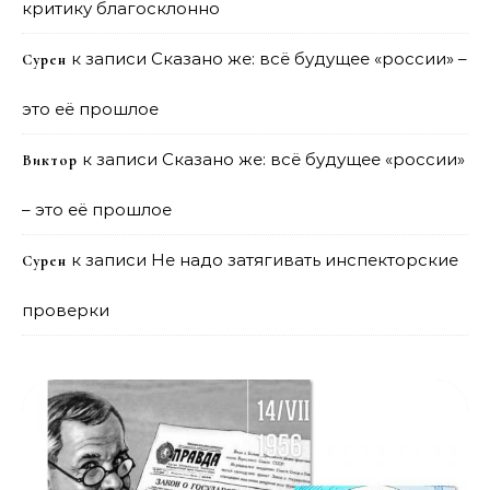
критику благосклонно
к записи
Сказано же: всё будущее «россии» –
Сурен
это её прошлое
к записи
Сказано же: всё будущее «россии»
Виктор
– это её прошлое
к записи
Не надо затягивать инспекторские
Сурен
проверки