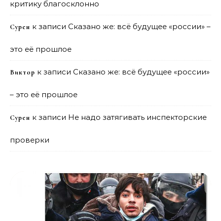
критику благосклонно
к записи
Сказано же: всё будущее «россии» –
Сурен
это её прошлое
к записи
Сказано же: всё будущее «россии»
Виктор
– это её прошлое
к записи
Не надо затягивать инспекторские
Сурен
проверки