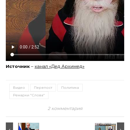
Источник
–
канал «Дед Архимед»
Видео
Перепост
Политика
Ремарки "Слова"
2 комментария