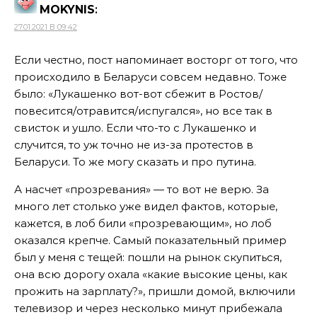
MOKYNIS
:
27.01.2021 В 09:42
Если честно, пост напоминает восторг от того, что
происходило в Беларуси совсем недавно. Тоже
было: «Лукашенко вот-вот сбежит в Ростов/
повесится/отравится/испугался», но все так в
свисток и ушло. Если что-то с Лукашенко и
случится, то уж точно не из-за протестов в
Беларуси. То же могу сказать и про путина.
А насчет «прозревания» — то вот не верю. За
много лет столько уже видел фактов, которые,
кажется, в лоб били «прозревающим», но лоб
оказался крепче. Самый показательный пример
был у меня с тещей: пошли на рынок скупиться,
она всю дорогу охала «какие высокие цены, как
прожить на зарплату?», пришли домой, включили
телевизор и через несколько минут прибежала