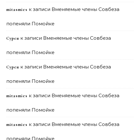
к записи
Вменяемые члены Совбеза
mitasmies
попеняли Помойке
к записи
Вменяемые члены Совбеза
Сурен
попеняли Помойке
к записи
Вменяемые члены Совбеза
Сурен
попеняли Помойке
к записи
Вменяемые члены Совбеза
mitasmies
попеняли Помойке
к записи
Вменяемые члены Совбеза
mitasmies
попеняли Помойке