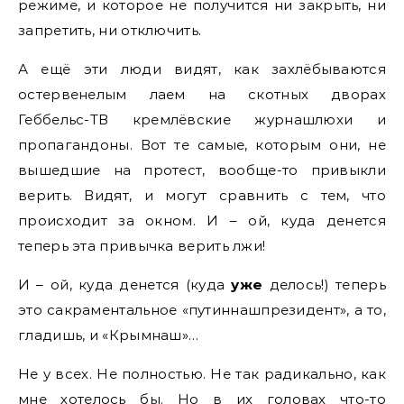
режиме, и которое не получится ни закрыть, ни
запретить, ни отключить.
А ещё эти люди видят, как захлёбываются
остервенелым лаем на скотных дворах
Геббельс-ТВ кремлёвские журнашлюхи и
пропагандоны. Вот те самые, которым они, не
вышедшие на протест, вообще-то привыкли
верить. Видят, и могут сравнить с тем, что
происходит за окном. И – ой, куда денется
теперь эта привычка верить лжи!
И – ой, куда денется (куда
уже
делось!) теперь
это сакраментальное «путиннашпрезидент», а то,
гладишь, и «Крымнаш»…
Не у всех. Не полностью. Не так радикально, как
мне хотелось бы. Но в их головах что-то