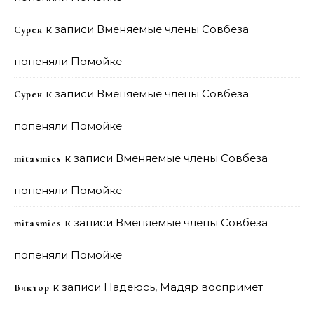
к записи
Вменяемые члены Совбеза
Сурен
попеняли Помойке
к записи
Вменяемые члены Совбеза
Сурен
попеняли Помойке
к записи
Вменяемые члены Совбеза
mitasmies
попеняли Помойке
к записи
Вменяемые члены Совбеза
mitasmies
попеняли Помойке
к записи
Надеюсь, Мадяр воспримет
Виктор