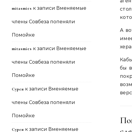
аген
к записи
Вменяемые
mitasmies
стол
кото
члены Совбеза попеняли
А во
Помойке
имее
хера
к записи
Вменяемые
mitasmies
Кабы
члены Совбеза попеняли
бы в
Помойке
покр
воз
к записи
Вменяемые
Сурен
вер
члены Совбеза попеняли
Помойке
По
сд
к записи
Вменяемые
Сурен