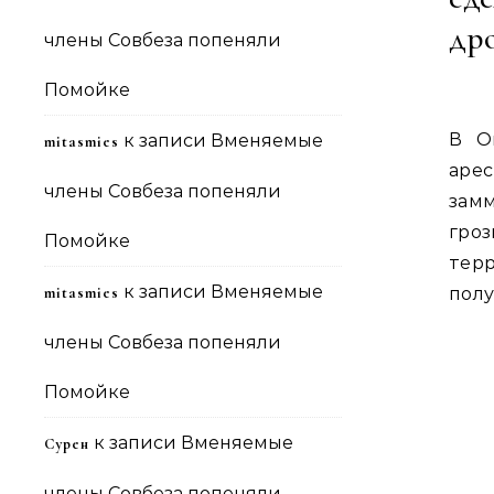
др
члены Совбеза попеняли
Помойке
В О
к записи
Вменяемые
mitasmies
аре
члены Совбеза попеняли
зам
гро
Помойке
тер
к записи
Вменяемые
mitasmies
полу
члены Совбеза попеняли
Помойке
к записи
Вменяемые
Сурен
члены Совбеза попеняли