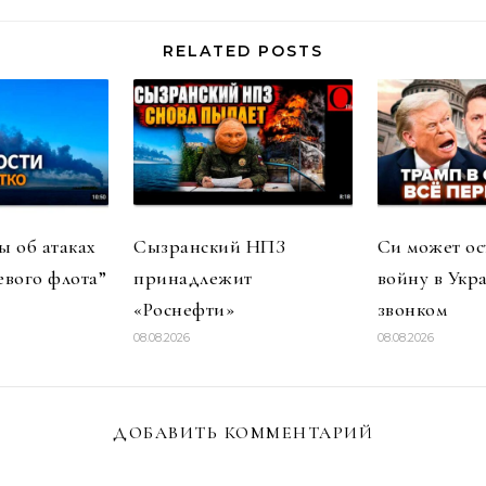
RELATED POSTS
 об атаках
Сызранский НПЗ
Си может ос
евого флота”
принадлежит
войну в Укр
«Роснефти»
звонком
08.08.2026
08.08.2026
ДОБАВИТЬ КОММЕНТАРИЙ