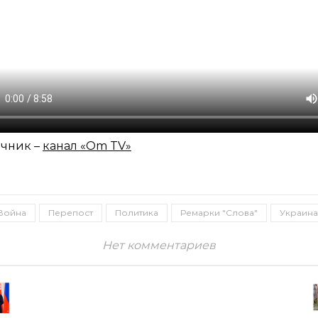
чник –
канал «Om TV»
Война
Перепост
Политика
Ремарки "Слова"
Украина
Нет комментариев