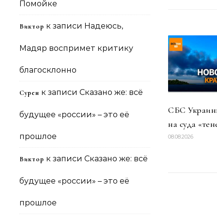
Помойке
к записи
Надеюсь,
Виктор
Мадяр воспримет критику
благосклонно
к записи
Сказано же: всё
Сурен
СБС Украины
будущее «россии» – это её
на суда «тен
прошлое
08.08.2026
к записи
Сказано же: всё
Виктор
будущее «россии» – это её
прошлое