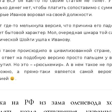
та ВСУ он как-то по своим статям не тянет. 
ько денег нет, чтобы платить сопоставимо с сум
рые Иванов воровал на своей должности.
т где-то мелькнула версия, что причина его па
т бытовой характер. Мол, очередная шмара той 
ической Шойги ушла к Иванову.
 такое происходило в цивилизованной стране,
 ответ на подобную версию просто пальцем у 
утил. Но это – «рюськемир». А в нём такое не п
можно, а прямо-таки является самой вероя
сией
.
ка на РФ из зама оленевода хо
елать козла отпущения, украинс