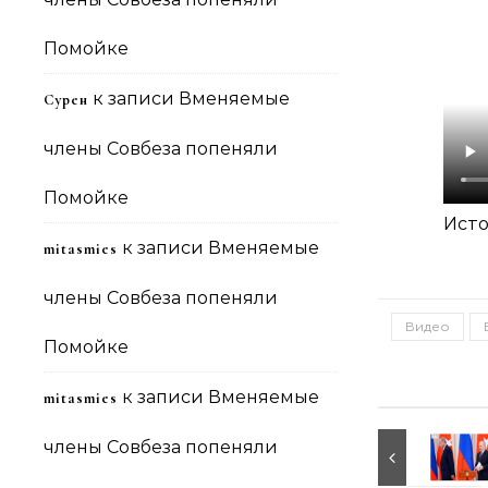
Помойке
к записи
Вменяемые
Сурен
члены Совбеза попеняли
Помойке
Исто
к записи
Вменяемые
mitasmies
члены Совбеза попеняли
Видео
Помойке
к записи
Вменяемые
mitasmies
члены Совбеза попеняли