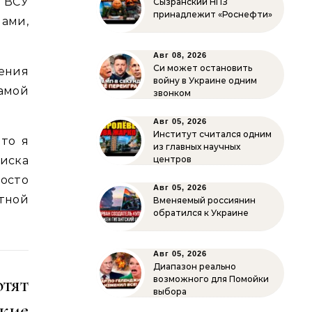
У ВСУ
Сызранский НПЗ
принадлежит «Роснефти»
мами,
Авг 08, 2026
Си может остановить
дения
войну в Украине одним
самой
звонком
Авг 05, 2026
Институт считался одним
 то я
из главных научных
виска
центров
росто
Авг 05, 2026
тной
Вменяемый россиянин
обратился к Украине
Авг 05, 2026
Диапазон реально
тят
возможного для Помойки
выбора
кие