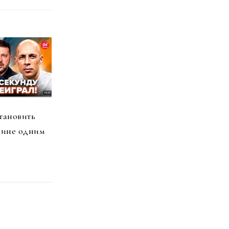
тановить
аине одним