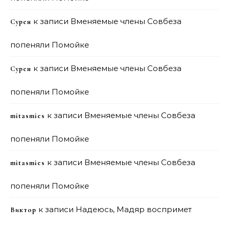
к записи
Вменяемые члены Совбеза
Сурен
попеняли Помойке
к записи
Вменяемые члены Совбеза
Сурен
попеняли Помойке
к записи
Вменяемые члены Совбеза
mitasmies
попеняли Помойке
к записи
Вменяемые члены Совбеза
mitasmies
попеняли Помойке
к записи
Надеюсь, Мадяр воспримет
Виктор