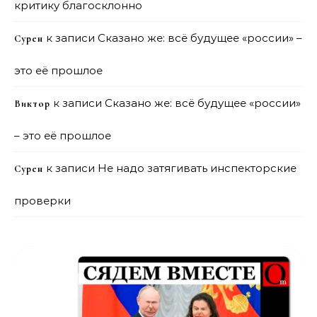
критику благосклонно
к записи
Сказано же: всё будущее «россии» –
Сурен
это её прошлое
к записи
Сказано же: всё будущее «россии»
Виктор
– это её прошлое
к записи
Не надо затягивать инспекторские
Сурен
проверки