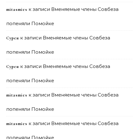
к записи
Вменяемые члены Совбеза
mitasmies
попеняли Помойке
к записи
Вменяемые члены Совбеза
Сурен
попеняли Помойке
к записи
Вменяемые члены Совбеза
Сурен
попеняли Помойке
к записи
Вменяемые члены Совбеза
mitasmies
попеняли Помойке
к записи
Вменяемые члены Совбеза
mitasmies
попеняли Помойке