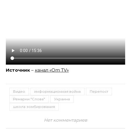
Источник
–
канал «Om TV»
Видео
информационная война
Перепост
Ремарки "Слова"
Украина
школа зомбирования
Нет комментариев