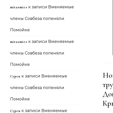
к записи
Вменяемые
mitasmies
члены Совбеза попеняли
Помойке
к записи
Вменяемые
mitasmies
члены Совбеза попеняли
Помойке
Но
к записи
Вменяемые
Сурен
тр
члены Совбеза попеняли
До
Помойке
Кр
к записи
Вменяемые
Сурен