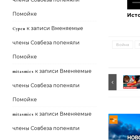
Помойке
Ист
к записи
Вменяемые
Сурен
члены Совбеза попеняли
Война
Помойке
к записи
Вменяемые
mitasmies
члены Совбеза попеняли
Помойке
к записи
Вменяемые
mitasmies
члены Совбеза попеняли