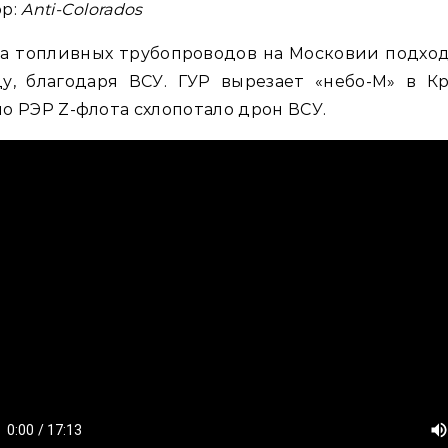
ор:
Anti-Colorados
а топливных трубопроводов на Московии подхо
у, благодаря ВСУ. ГУР вырезает «небо-М» в К
о РЭР Z-флота схлопотало дрон ВСУ.