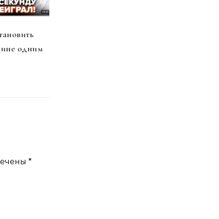
тановить
аине одним
мечены
*