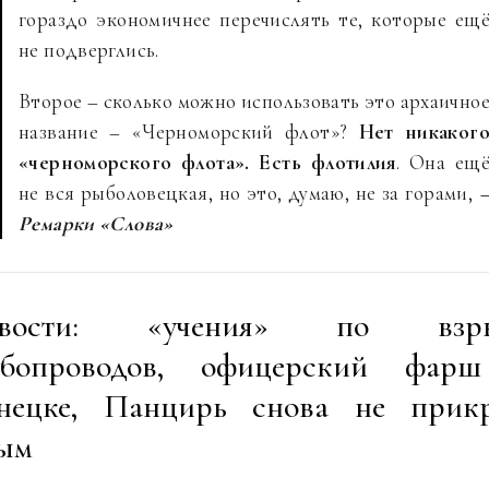
гораздо экономичнее перечислять те, которые ещ
не подверглись.
Второе – сколько можно использовать это архаично
название – «Черноморский флот»?
Нет никаког
«черноморского флота». Есть флотилия
. Она ещ
не вся рыболовецкая, но это, думаю, не за горами,
Ремарки «Слова»
вости: «учения» по взр
убопроводов, офицерский фар
нецке, Панцирь снова не прик
ым