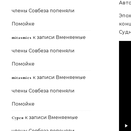
Авт
члены Совбеза попеняли
Эпох
Помойке
конц
Судн
к записи
Вменяемые
mitasmies
члены Совбеза попеняли
Помойке
к записи
Вменяемые
mitasmies
члены Совбеза попеняли
Помойке
к записи
Вменяемые
Сурен
члены Совбеза попеняли