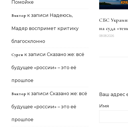
Помойке
к записи
Надеюсь,
Виктор
СБС Украины
на суда «тен
Мадяр воспримет критику
08.08.2026
благосклонно
к записи
Сказано же: всё
Сурен
будущее «россии» – это её
прошлое
к записи
Сказано же: всё
Виктор
Ваш адрес e
Имя
будущее «россии» – это её
прошлое