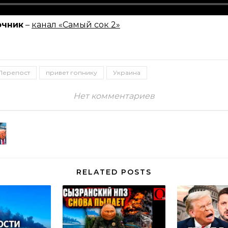
очник
–
канал «Самый сок 2»
Перепост
привет гопнику
Украина
Нет комментариев
RELATED POSTS