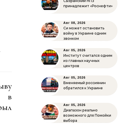
Сызранский НПЗ
ё
принадлежит «Роснефти»
Авг 08, 2026
е
Си может остановить
войну в Украине одним
о
звонком
ё
–
Авг 05, 2026
Институт считался одним
из главных научных
центров
Авг 05, 2026
ыву
Вменяемый россиянин
обратился к Украине
ш в
рыл
Авг 05, 2026
Диапазон реально
возможного для Помойки
выбора