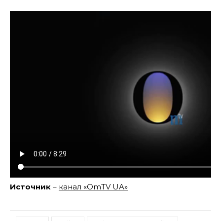
Источник
–
канал «OmTV UA»