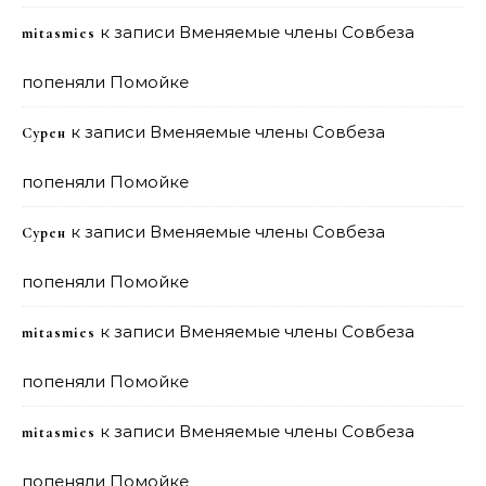
к записи
Вменяемые члены Совбеза
mitasmies
попеняли Помойке
к записи
Вменяемые члены Совбеза
Сурен
попеняли Помойке
к записи
Вменяемые члены Совбеза
Сурен
попеняли Помойке
к записи
Вменяемые члены Совбеза
mitasmies
попеняли Помойке
к записи
Вменяемые члены Совбеза
mitasmies
попеняли Помойке