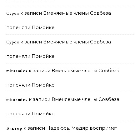
к записи
Вменяемые члены Совбеза
Сурен
попеняли Помойке
к записи
Вменяемые члены Совбеза
Сурен
попеняли Помойке
к записи
Вменяемые члены Совбеза
mitasmies
попеняли Помойке
к записи
Вменяемые члены Совбеза
mitasmies
попеняли Помойке
к записи
Надеюсь, Мадяр воспримет
Виктор