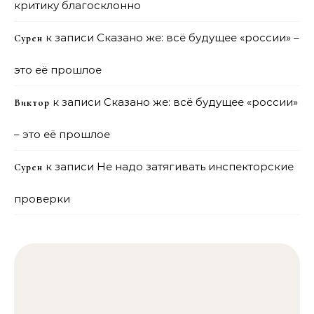
критику благосклонно
к записи
Сказано же: всё будущее «россии» –
Сурен
это её прошлое
к записи
Сказано же: всё будущее «россии»
Виктор
– это её прошлое
к записи
Не надо затягивать инспекторские
Сурен
проверки