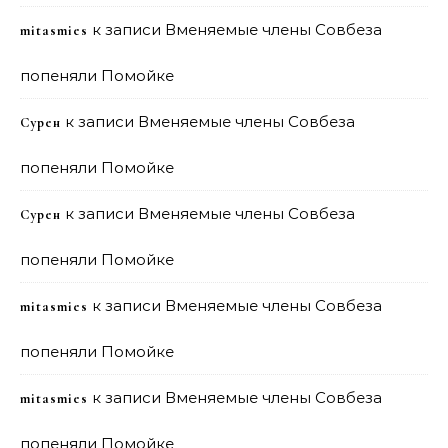
к записи
Вменяемые члены Совбеза
mitasmies
попеняли Помойке
к записи
Вменяемые члены Совбеза
Сурен
попеняли Помойке
к записи
Вменяемые члены Совбеза
Сурен
попеняли Помойке
к записи
Вменяемые члены Совбеза
mitasmies
попеняли Помойке
к записи
Вменяемые члены Совбеза
mitasmies
попеняли Помойке