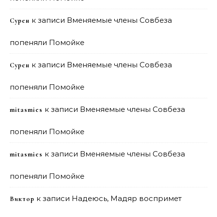
к записи
Вменяемые члены Совбеза
Сурен
попеняли Помойке
к записи
Вменяемые члены Совбеза
Сурен
попеняли Помойке
к записи
Вменяемые члены Совбеза
mitasmies
попеняли Помойке
к записи
Вменяемые члены Совбеза
mitasmies
попеняли Помойке
к записи
Надеюсь, Мадяр воспримет
Виктор