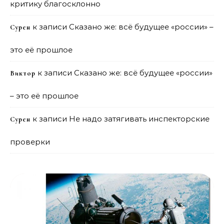
критику благосклонно
к записи
Сказано же: всё будущее «россии» –
Сурен
это её прошлое
к записи
Сказано же: всё будущее «россии»
Виктор
– это её прошлое
к записи
Не надо затягивать инспекторские
Сурен
проверки