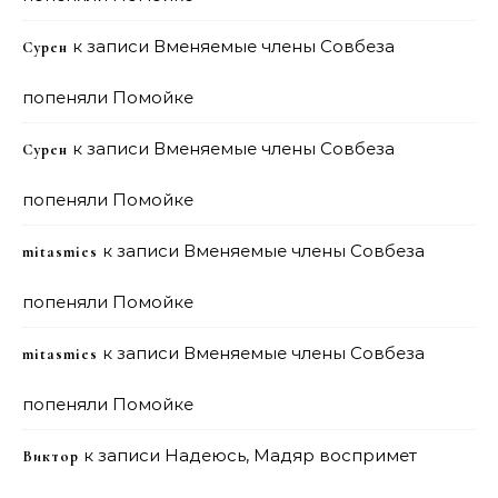
к записи
Вменяемые члены Совбеза
Сурен
попеняли Помойке
к записи
Вменяемые члены Совбеза
Сурен
попеняли Помойке
к записи
Вменяемые члены Совбеза
mitasmies
попеняли Помойке
к записи
Вменяемые члены Совбеза
mitasmies
попеняли Помойке
к записи
Надеюсь, Мадяр воспримет
Виктор