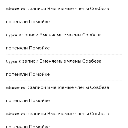
к записи
Вменяемые члены Совбеза
mitasmies
попеняли Помойке
к записи
Вменяемые члены Совбеза
Сурен
попеняли Помойке
к записи
Вменяемые члены Совбеза
Сурен
попеняли Помойке
к записи
Вменяемые члены Совбеза
mitasmies
попеняли Помойке
к записи
Вменяемые члены Совбеза
mitasmies
попеняли Помойке