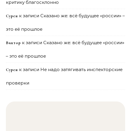
критику благосклонно
к записи
Сказано же: всё будущее «россии» –
Сурен
это её прошлое
к записи
Сказано же: всё будущее «россии»
Виктор
– это её прошлое
к записи
Не надо затягивать инспекторские
Сурен
проверки