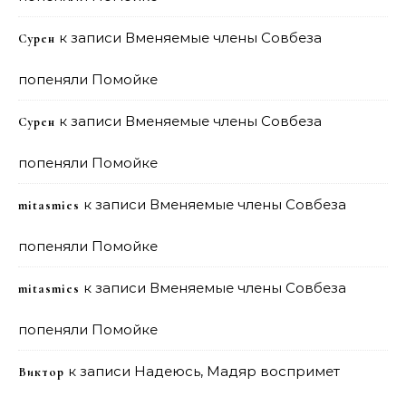
к записи
Вменяемые члены Совбеза
Сурен
попеняли Помойке
к записи
Вменяемые члены Совбеза
Сурен
попеняли Помойке
к записи
Вменяемые члены Совбеза
mitasmies
попеняли Помойке
к записи
Вменяемые члены Совбеза
mitasmies
попеняли Помойке
к записи
Надеюсь, Мадяр воспримет
Виктор