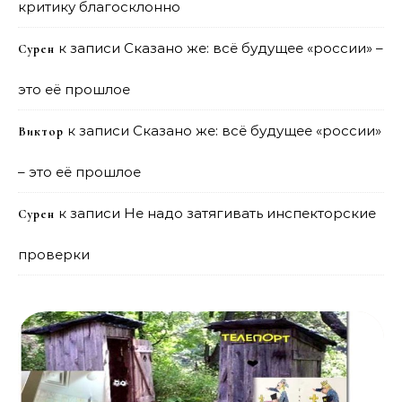
критику благосклонно
к записи
Сказано же: всё будущее «россии» –
Сурен
это её прошлое
к записи
Сказано же: всё будущее «россии»
Виктор
– это её прошлое
к записи
Не надо затягивать инспекторские
Сурен
проверки