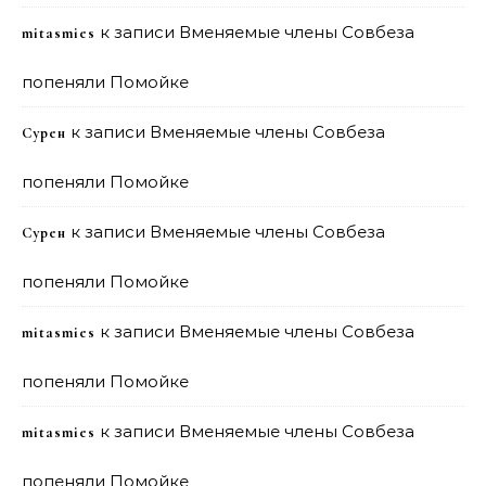
к записи
Вменяемые члены Совбеза
mitasmies
попеняли Помойке
к записи
Вменяемые члены Совбеза
Сурен
попеняли Помойке
к записи
Вменяемые члены Совбеза
Сурен
попеняли Помойке
к записи
Вменяемые члены Совбеза
mitasmies
попеняли Помойке
к записи
Вменяемые члены Совбеза
mitasmies
попеняли Помойке