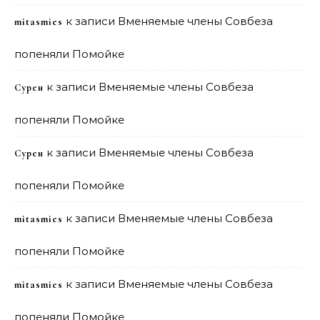
к записи
Вменяемые члены Совбеза
mitasmies
попеняли Помойке
к записи
Вменяемые члены Совбеза
Сурен
попеняли Помойке
к записи
Вменяемые члены Совбеза
Сурен
попеняли Помойке
к записи
Вменяемые члены Совбеза
mitasmies
попеняли Помойке
к записи
Вменяемые члены Совбеза
mitasmies
попеняли Помойке