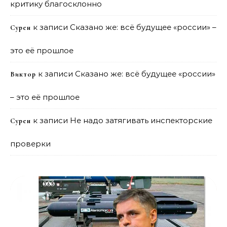
критику благосклонно
к записи
Сказано же: всё будущее «россии» –
Сурен
это её прошлое
к записи
Сказано же: всё будущее «россии»
Виктор
– это её прошлое
к записи
Не надо затягивать инспекторские
Сурен
проверки