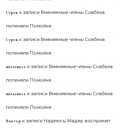
к записи
Вменяемые члены Совбеза
Сурен
попеняли Помойке
к записи
Вменяемые члены Совбеза
Сурен
попеняли Помойке
к записи
Вменяемые члены Совбеза
mitasmies
попеняли Помойке
к записи
Вменяемые члены Совбеза
mitasmies
попеняли Помойке
к записи
Надеюсь, Мадяр воспримет
Виктор