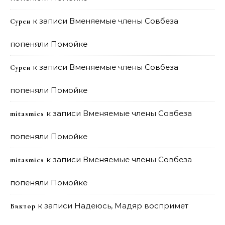
к записи
Вменяемые члены Совбеза
Сурен
попеняли Помойке
к записи
Вменяемые члены Совбеза
Сурен
попеняли Помойке
к записи
Вменяемые члены Совбеза
mitasmies
попеняли Помойке
к записи
Вменяемые члены Совбеза
mitasmies
попеняли Помойке
к записи
Надеюсь, Мадяр воспримет
Виктор