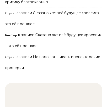
критику благосклонно
к записи
Сказано же: всё будущее «россии» –
Сурен
это её прошлое
к записи
Сказано же: всё будущее «россии»
Виктор
– это её прошлое
к записи
Не надо затягивать инспекторские
Сурен
проверки