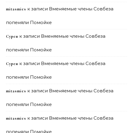
к записи
Вменяемые члены Совбеза
mitasmies
попеняли Помойке
к записи
Вменяемые члены Совбеза
Сурен
попеняли Помойке
к записи
Вменяемые члены Совбеза
Сурен
попеняли Помойке
к записи
Вменяемые члены Совбеза
mitasmies
попеняли Помойке
к записи
Вменяемые члены Совбеза
mitasmies
попеняли Помойке