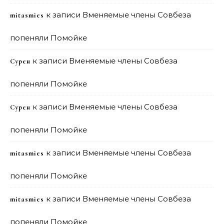
к записи
Вменяемые члены Совбеза
mitasmies
попеняли Помойке
к записи
Вменяемые члены Совбеза
Сурен
попеняли Помойке
к записи
Вменяемые члены Совбеза
Сурен
попеняли Помойке
к записи
Вменяемые члены Совбеза
mitasmies
попеняли Помойке
к записи
Вменяемые члены Совбеза
mitasmies
попеняли Помойке