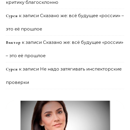
критику благосклонно
к записи
Сказано же: всё будущее «россии» –
Сурен
это её прошлое
к записи
Сказано же: всё будущее «россии»
Виктор
– это её прошлое
к записи
Не надо затягивать инспекторские
Сурен
проверки