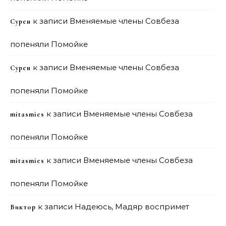
к записи
Вменяемые члены Совбеза
Сурен
попеняли Помойке
к записи
Вменяемые члены Совбеза
Сурен
попеняли Помойке
к записи
Вменяемые члены Совбеза
mitasmies
попеняли Помойке
к записи
Вменяемые члены Совбеза
mitasmies
попеняли Помойке
к записи
Надеюсь, Мадяр воспримет
Виктор