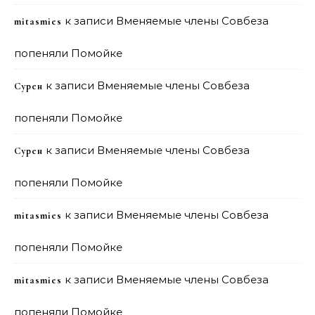
к записи
Вменяемые члены Совбеза
mitasmies
попеняли Помойке
к записи
Вменяемые члены Совбеза
Сурен
попеняли Помойке
к записи
Вменяемые члены Совбеза
Сурен
попеняли Помойке
к записи
Вменяемые члены Совбеза
mitasmies
попеняли Помойке
к записи
Вменяемые члены Совбеза
mitasmies
попеняли Помойке