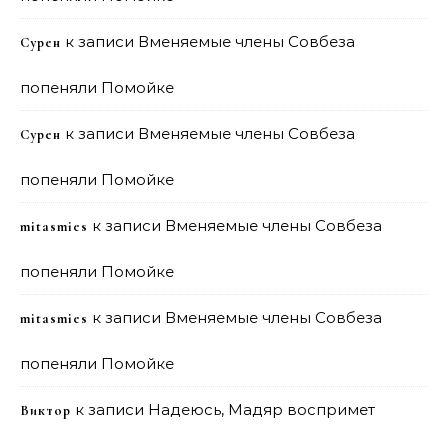
к записи
Вменяемые члены Совбеза
Сурен
попеняли Помойке
к записи
Вменяемые члены Совбеза
Сурен
попеняли Помойке
к записи
Вменяемые члены Совбеза
mitasmies
попеняли Помойке
к записи
Вменяемые члены Совбеза
mitasmies
попеняли Помойке
к записи
Надеюсь, Мадяр воспримет
Виктор