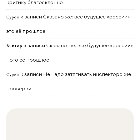
критику благосклонно
к записи
Сказано же: всё будущее «россии» –
Сурен
это её прошлое
к записи
Сказано же: всё будущее «россии»
Виктор
– это её прошлое
к записи
Не надо затягивать инспекторские
Сурен
проверки