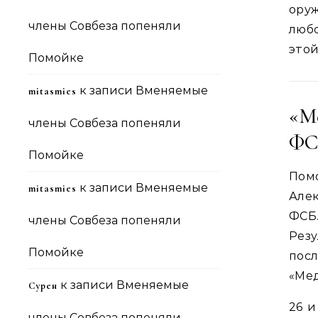
оруж
члены Совбеза попеняли
любо
этой
Помойке
к записи
Вменяемые
mitasmies
«М
члены Совбеза попеняли
ФС
Помойке
Пом
к записи
Вменяемые
mitasmies
Алек
ФСБ.
члены Совбеза попеняли
Резу
Помойке
пос
«Мед
к записи
Вменяемые
Сурен
26 и
члены Совбеза попеняли