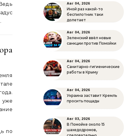
 Ведь
Авг 04, 2026
Иной раз какой-то
радус
беспилотник таки
долетает
.
Авг 04, 2026
Зеленский ввёл новые
санкции против Помойки
ора
Авг 04, 2026
Санитарно-гигиенические
работы в Крыму
емля
итале
Авг 04, 2026
года.
Украина заставит Кремль
а уже
просить пощады
ание
Авг 03, 2026
В Помойке около 15
шахедодромов,
щь по
следовательно…