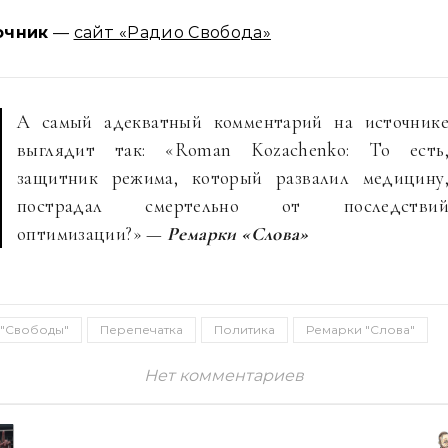
очник
—
сайт «Радио Свобода»
А самый адекватный комментарий на источник
выглядит так: «Roman Kozachenko: То есть
защитник режима, который развалил медицину
пострадал смертельно от последстви
оптимизации?» —
Ремарки «Слова»
 "Свободы"
Перепечатка
Политика
Ремарки "Слова"
Нет комментариев