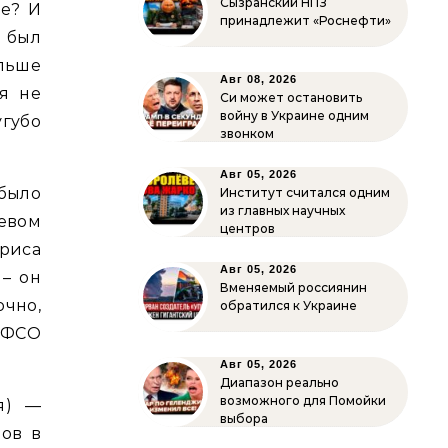
Сызранский НПЗ
е? И
принадлежит «Роснефти»
к был
ольше
Авг 08, 2026
я не
Си может остановить
войну в Украине одним
угубо
звонком
Авг 05, 2026
 было
Институт считался одним
из главных научных
евом
центров
риса
Авг 05, 2026
 – он
Вменяемый россиянин
очно,
обратился к Украине
 ФСО
Авг 05, 2026
Диапазон реально
возможного для Помойки
я) —
выбора
нов в