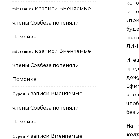
кот
к записи
Вменяемые
mitasmies
кото
«при
члены Совбеза попеняли
буд
Помойке
скаж
ЛИЧ
к записи
Вменяемые
mitasmies
И ещ
члены Совбеза попеняли
сре
деж
Помойке
Ефим
к записи
Вменяемые
Сурен
впо
что
члены Совбеза попеняли
без 
Помойке
На 
кол
к записи
Вменяемые
Сурен