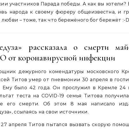
ии участников Парада победы. А как вы хотели?
вь народа к своему фюреру общеизвестна, и г
 любви – тоже, так что бережёного бог бережёт :-D
едуза» рассказала о смерти май
О от коронавирусной инфекции
ощник дежурного комендатуры московского Кр
сей Титов умер от пневмонии 30 апреля в госп
 Ему было 42 года. Он прослужил в Кремле 24 
льтат теста на COVID-19 семья Титова получил
ле его смерти. Об этом 8 мая написало изд
уза», ссылаясь на свои источники.
 27 апреля Титов пытался вызвать скорую помо