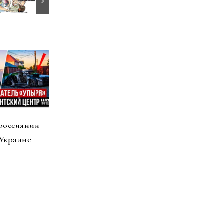
россиянин
 Украине