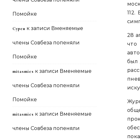
мос
112.
Помойке
симп
к записи
Вменяемые
Сурен
28 а
члены Совбеза попеняли
что
авт
Помойке
был 
расс
к записи
Вменяемые
mitasmies
пне
члены Совбеза попеняли
иску
Помойке
Жур
об
к записи
Вменяемые
mitasmies
про
обес
члены Совбеза попеняли
пока