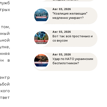
лужб
стрых
Авг 03, 2026
“Коалиция желающих”
медленно умирает?
 том,
Авг 03, 2026
рный
Вот так: всё простенько и
ьной
со вкусом
улке,
онняя
Авг 03, 2026
Удар по НАТО украинским
ён в
беспилотником?
ентр
бой
кого
Ответ