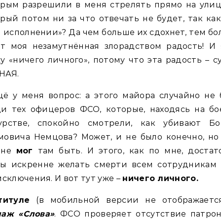
орым разрешили в меня стрелять прямо на улиц
рый потом ни за что отвечать не будет, так ка
 исполнении»? Да чем больше их сдохнет, тем б
ет моя незамутнённая злорадством радость! И 
у «ничего личного», потому что эта радость – с
НАЯ.
ё у меня вопрос: а этого майора случайно не
ди тех офицеров ФСО, которые, находясь на бо
урстве, спокойно смотрели, как убивают Бо
овича Немцова? Может, и не было конечно, но
лне
мог
там быть. И этого, как по мне, достат
бы искренне желать смерти всем сотрудникам
исключения. И вот тут уже –
ничего личного.
титуле
(в мобильной версии не отображаетс
лаж «Слова»
. ФСО проверяет отсутствие патро