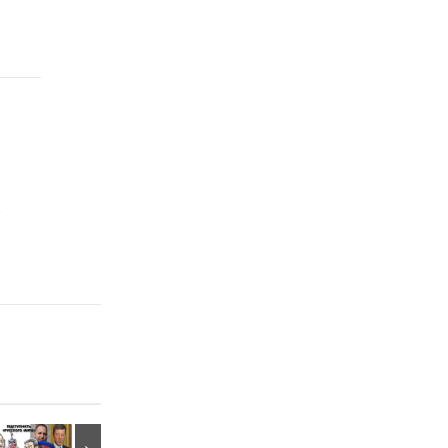
е
,
,
й