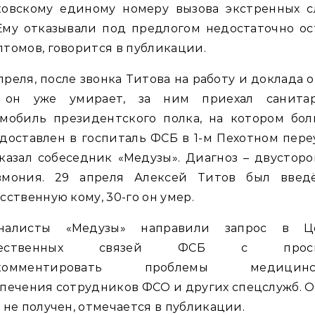
ковскому единому номеру вызова экстренных с
 Ему отказывали под предлогом недостаточно о
томов, говорится в публикации.
преля, после звонка Титова на работу и доклада о
 он уже умирает, за ним приехал санита
омобиль президентского полка, на котором бол
доставлен в госпиталь ФСБ в 1-м Пехотном пере
казал собеседник «Медузы». Диагноз – двустор
вмония. 29 апреля Алексей Титов был введ
сственную кому, 30-го он умер.
налисты «Медузы» направили запрос в Ц
щественных связей ФСБ с прось
комментировать проблемы медицинс
печения сотрудников ФСО и других спецслужб. 
 не получен, отмечается в публикации.