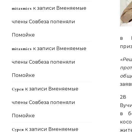
к записи
Вменяемые
mitasmies
члены Совбеза попеняли
Помойке
в F
при
к записи
Вменяемые
mitasmies
«Реш
члены Совбеза попеняли
про
Помойке
общ
заяв
к записи
Вменяемые
Сурен
28
члены Совбеза попеняли
Вуч
в б
Помойке
кос
к записи
Вменяемые
Сурен
жит