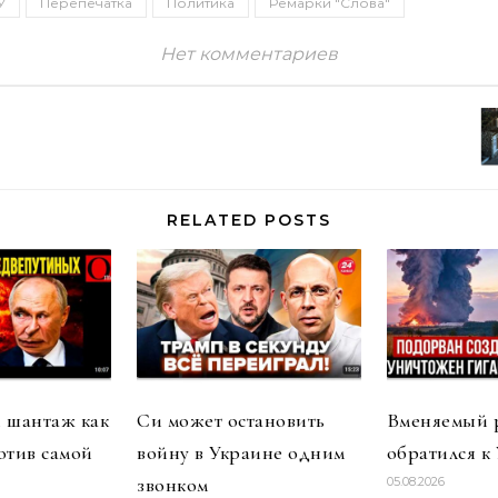
У
Перепечатка
Политика
Ремарки "Слова"
Нет комментариев
RELATED POSTS
 шантаж как
Си может остановить
Вменяемый 
отив самой
войну в Украине одним
обратился к
звонком
05.08.2026