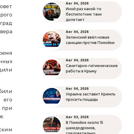
Авг 04, 2026
овет
Иной раз какой-то
рого
беспилотник таки
долетает
град
евера
Авг 04, 2026
Зеленский ввёл новые
санкции против Помойки
ремя
Авг 04, 2026
нных
Санитарно-гигиенические
дили
работы в Крыму
Авг 04, 2026
били
Украина заставит Кремль
 его
просить пощады
 при
е.
Авг 03, 2026
В Помойке около 15
шахедодромов,
ским
следовательно…