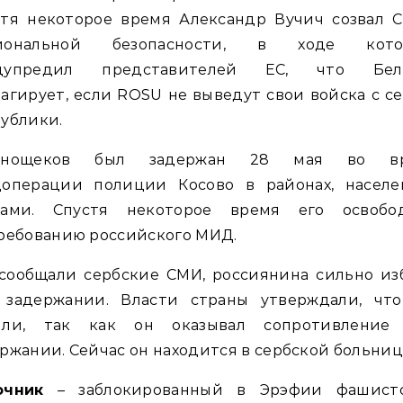
стя некоторое время Александр Вучич созвал С
иональной безопасности, в ходе кото
дупредил представителей ЕС, что Бел
агирует, если ROSU не выведут свои войска с с
ублики.
снощеков был задержан 28 мая во в
цоперации полиции Косово в районах, населе
бами. Спустя некоторое время его освобо
ребованию российского МИД.
 сообщали сербские СМИ, россиянина сильно из
 задержании. Власти страны утверждали, что
или, так как он оказывал сопротивление
ржании. Сейчас он находится в сербской больниц
очник
– заблокированный в Эрэфии фашист