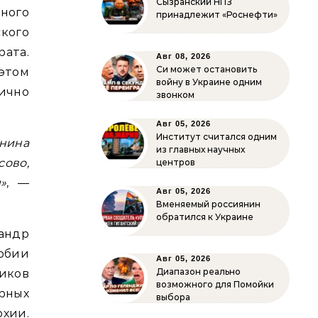
Сызранский НПЗ
ного
принадлежит «Роснефти»
кого
рата.
Авг 08, 2026
Си может остановить
м
войну в Украине одним
ично
звонком
Авг 05, 2026
Институт считался одним
анина
из главных научных
ово,
центров
»
, —
Авг 05, 2026
Вменяемый россиянин
обратился к Украине
ндр
рбии
Авг 05, 2026
Диапазон реально
иков
возможного для Помойки
рных
выбора
хии.