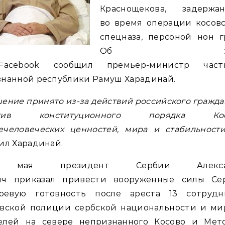
Краснощекова, задержан
во время операции косовс
спецназа, персоной нон г
Об это
acebook сообщил премьер-министр част
знанной республики Рамуш Харадинай.
ение принято из-за действий российского гражд
тив конституционного порядка Кос
ечеловеческих ценностей, мира и стабильности
ил Харадинай.
 мая президент Сербии Алекса
ич приказал привести вооруженные силы Се
оевую готовность после ареста 13 сотрудн
овской полиции сербской национальности и ми
елей на севере непризнанного Косово и Мето