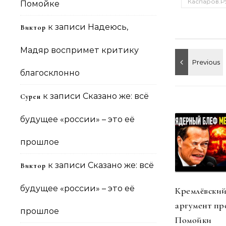
Каспаров.Р
Помойке
к записи
Надеюсь,
Виктор
Мадяр воспримет критику
благосклонно
к записи
Сказано же: всё
Сурен
будущее «россии» – это её
прошлое
к записи
Сказано же: всё
Виктор
будущее «россии» – это её
Кремлёвский
аргумент пр
прошлое
Помойки