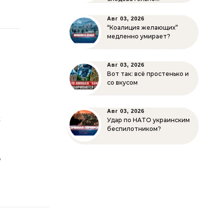
Авг 03, 2026
“Коалиция желающих”
медленно умирает?
и
о
Авг 03, 2026
Вот так: всё простенько и
й
со вкусом
о
.
Авг 03, 2026
х
Удар по НАТО украинским
беспилотником?
ь
о
и