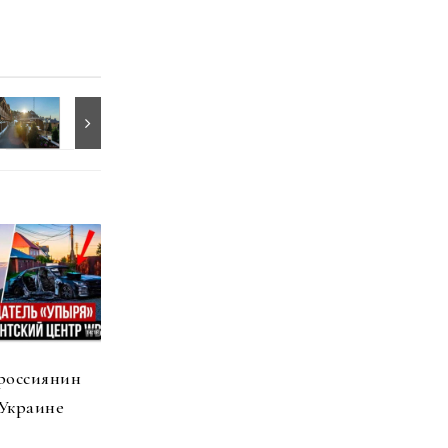
россиянин
 Украине