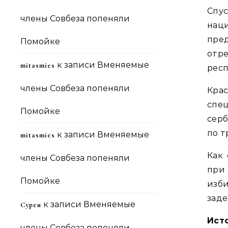
Спу
члены Совбеза попеняли
нац
пре
Помойке
отре
к записи
Вменяемые
mitasmies
респ
члены Совбеза попеняли
Кра
спе
Помойке
сер
по т
к записи
Вменяемые
mitasmies
Как
члены Совбеза попеняли
при
Помойке
изб
заде
к записи
Вменяемые
Сурен
Ист
члены Совбеза попеняли