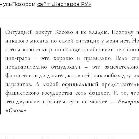
ГнусьПозором
сайт «Каспаров РУ»
Ситуацией вокруг Косово я не владею. Поэтому 
никакого мнения по самой ситуации у меня нет. Н
зато я знаю: если рашиста где-то объявили персоно
нон-грата – это хорошо и правильно. Если ег
предварительно отмудохали – это замечательно
Фашистов надо давить, как вшей, как любых други
паразитов. А любой
официальный
представител
фашистского государства есть фашист. И то, чт
это двуногие паразиты, сути не меняет, —
Ремарк
«Слова»