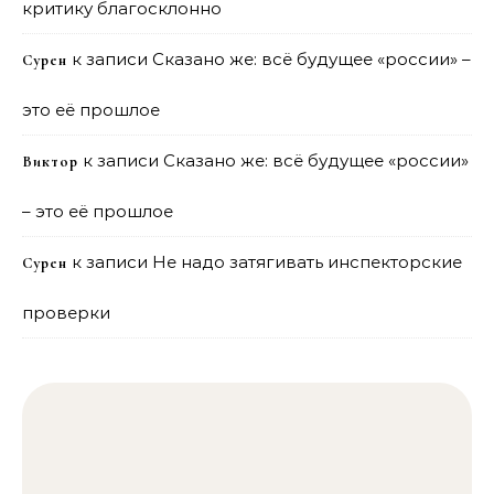
критику благосклонно
к записи
Сказано же: всё будущее «россии» –
Сурен
это её прошлое
к записи
Сказано же: всё будущее «россии»
Виктор
– это её прошлое
к записи
Не надо затягивать инспекторские
Сурен
проверки