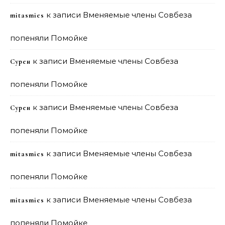
к записи
Вменяемые члены Совбеза
mitasmies
попеняли Помойке
к записи
Вменяемые члены Совбеза
Сурен
попеняли Помойке
к записи
Вменяемые члены Совбеза
Сурен
попеняли Помойке
к записи
Вменяемые члены Совбеза
mitasmies
попеняли Помойке
к записи
Вменяемые члены Совбеза
mitasmies
попеняли Помойке