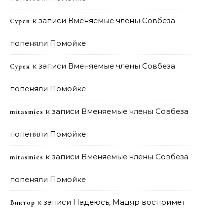
к записи
Вменяемые члены Совбеза
Сурен
попеняли Помойке
к записи
Вменяемые члены Совбеза
Сурен
попеняли Помойке
к записи
Вменяемые члены Совбеза
mitasmies
попеняли Помойке
к записи
Вменяемые члены Совбеза
mitasmies
попеняли Помойке
к записи
Надеюсь, Мадяр воспримет
Виктор