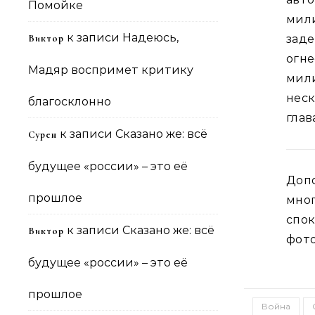
Помойке
мил
к записи
Надеюсь,
Виктор
заде
огн
Мадяр воспримет критику
мил
неск
благосклонно
глав
к записи
Сказано же: всё
Сурен
будущее «россии» – это её
Доп
прошлое
мно
спок
к записи
Сказано же: всё
Виктор
фото
будущее «россии» – это её
прошлое
Война