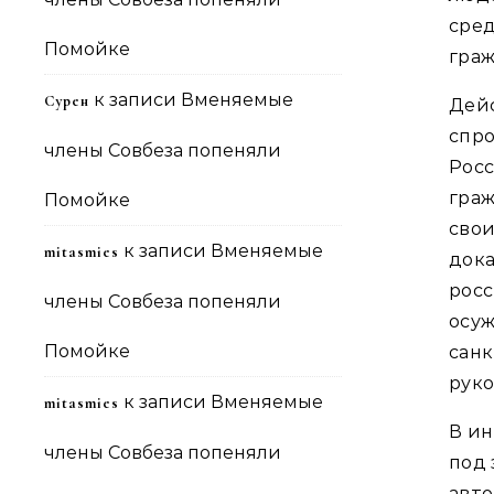
сре
Помойке
граж
к записи
Вменяемые
Сурен
Дей
спр
члены Совбеза попеняли
Рос
гра
Помойке
сво
к записи
Вменяемые
mitasmies
док
росс
члены Совбеза попеняли
осу
Помойке
сан
руко
к записи
Вменяемые
mitasmies
В и
члены Совбеза попеняли
под 
авт