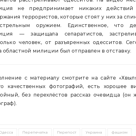
иция не предпринимает никаких действий
ржания террористов, которые стоят у них за спи
естрельным оружием. Единственное, что де
иция — защищала сепаратистов, застрели
олько человек, от разъяренных одесситов. Се
а областной милиции был отправлен в отставку.
олнение с материалу смотрите на сайте «Хвыл
го качественных фотографий, есть хорошее ви
ойный, без перехлёстов рассказ очевидца (он
граф).
Одесса
Перепечатка
Перепост
Украина
фашизм