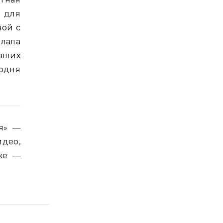
 для
ной с
лала
вших
годня
я» —
део,
 же —