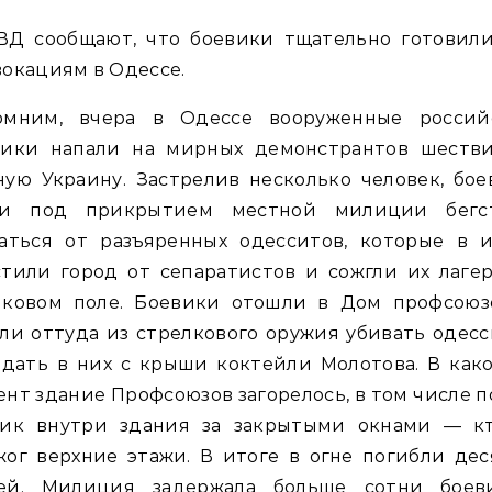
ВД сообщают, что боевики тщательно готовили
окациям в Одессе.
омним, вчера в Одессе вооруженные россий
вики напали на мирных демонстрантов шестви
ую Украину. Застрелив несколько человек, бо
ли под прикрытием местной милиции бегс
саться от разъяренных одесситов, которые в и
тили город от сепаратистов и сожгли их лаге
иковом поле. Боевики отошли в Дом профсоюз
ли оттуда из стрелкового оружия убивать одес
дать в них с крыши коктейли Молотова. В как
нт здание Профсоюзов загорелось, в том числе 
ник внутри здания за закрытыми окнами — кт
ог верхние этажи. В итоге в огне погибли де
ей. Милиция задержала больше сотни боеви