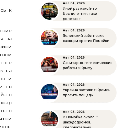
Авг 04, 2026
Иной раз какой-то
сь к
беспилотник таки
долетает
ские
Авг 04, 2026
Зеленский ввёл новые
я за
санкции против Помойки
евики
твом
Авг 04, 2026
тоге
Санитарно-гигиенические
работы в Крыму
рь на
ов и
Авг 04, 2026
ситов
Украина заставит Кремль
ой-то
просить пощады
пожар
о-то
Авг 03, 2026
В Помойке около 15
сятки
шахедодромов,
ков,
следовательно…