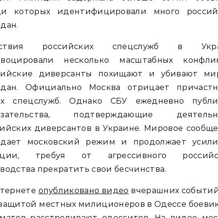
ди которых идентифицировали много россий
дан.
ствия российских спецслужб в Укр
овоцировали несколько масштабных конфлик
сийские диверсанты похищают и убивают ми
ждан. Официально Москва отрицает причастн
их спецслужб. Однако СБУ ежедневно публи
азательства, подтверждающие деятельн
ийских диверсантов в Украине. Мировое сообщ
ждает московский режим и продолжает усили
кции, требуя от агрессивного российс
водства прекратить свои бесчинства.
нтернете
опубликовано видео
вчерашних событий
защитой местных милиционеров в Одессе боеви
оматов расстреливают одесситов. На видео мес