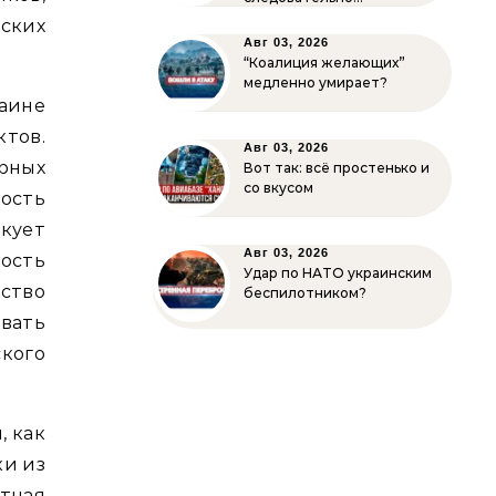
ских
Авг 03, 2026
“Коалиция желающих”
медленно умирает?
аине
тов.
Авг 03, 2026
рных
Вот так: всё простенько и
со вкусом
ость
кует
Авг 03, 2026
ость
Удар по НАТО украинским
ество
беспилотником?
вать
кого
, как
ки из
тная