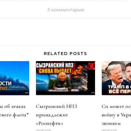
3 комментария
RELATED POSTS
 об атаках
Сызранский НПЗ
Си может ос
евого флота”
принадлежит
войну в Укр
«Роснефти»
звонком
08.08.2026
08.08.2026