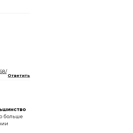
68/
Ответить
ьшинство
но больше
фии