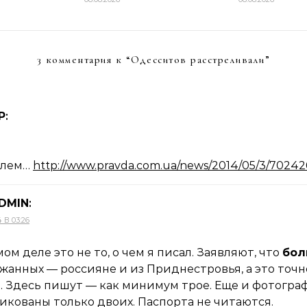
3 комментария к “
Одесситов расстреливали
”
Р
:
блем…
http://www.pravda.com.ua/news/2014/05/3/70242
DMIN
:
4 В 03:26
мом деле это не то, о чем я писал. Заявляют, что
бол
жанных — россияне и из Приднестровья, а это точ
. Здесь пишут — как минимум трое. Еще и фотогра
икованы только двоих. Паспорта не читаются.