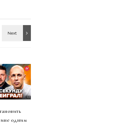
тановить
аине одним