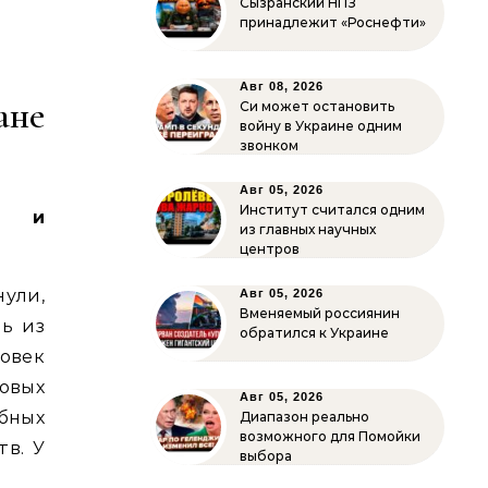
Сызранский НПЗ
принадлежит «Роснефти»
Авг 08, 2026
ане
Си может остановить
войну в Украине одним
звонком
Авг 05, 2026
Институт считался одним
ии и
из главных научных
центров
ули,
Авг 05, 2026
Вменяемый россиянин
ь из
обратился к Украине
овек
овых
Авг 05, 2026
бных
Диапазон реально
возможного для Помойки
тв. У
выбора