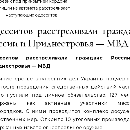
оевик под прикрытием кордона
лиции из автомата расстреливает
наступающих одесситов
есситов расстреливали гражд
ссии и Приднестровья — МВД
сситов расстреливали граждане Росс
днестровья — МВД
инистерстве внутренних дел Украины подчеркн
 после проведения следственных действий част
 отпустили под личное обязательство. 127 чел
ержаны как активные участники масс
порядков. С ними проводится комплекс досуде
ственных мер. Открыто 10 уголовных производс
ржанных изъято огнестрельное оружие.