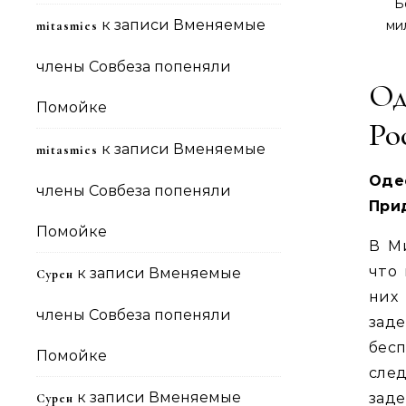
Б
к записи
Вменяемые
ми
mitasmies
члены Совбеза попеняли
Од
Помойке
Ро
к записи
Вменяемые
mitasmies
Оде
члены Совбеза попеняли
При
Помойке
В М
что
к записи
Вменяемые
Сурен
них
члены Совбеза попеняли
зад
бес
Помойке
след
к записи
Вменяемые
заде
Сурен