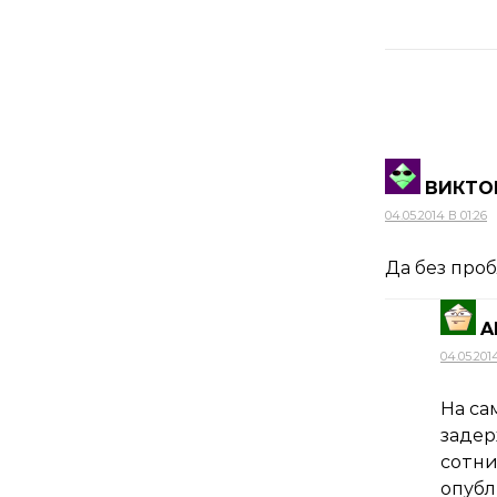
ВИКТО
04.05.2014 В 01:26
Да без про
A
04.05.201
На са
задер
сотни
опубл