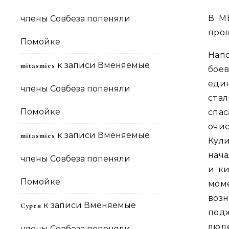
В М
члены Совбеза попеняли
пров
Помойке
Нап
к записи
Вменяемые
mitasmies
бое
един
члены Совбеза попеняли
ста
Помойке
спа
очис
к записи
Вменяемые
mitasmies
Кул
нача
члены Совбеза попеняли
и ки
Помойке
моме
воз
к записи
Вменяемые
Сурен
подж
люд
члены Совбеза попеняли