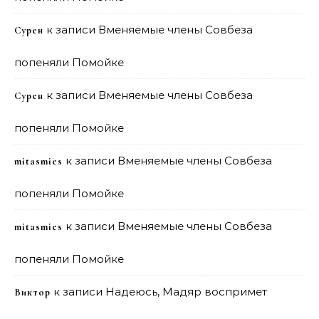
к записи
Вменяемые члены Совбеза
Сурен
попеняли Помойке
к записи
Вменяемые члены Совбеза
Сурен
попеняли Помойке
к записи
Вменяемые члены Совбеза
mitasmies
попеняли Помойке
к записи
Вменяемые члены Совбеза
mitasmies
попеняли Помойке
к записи
Надеюсь, Мадяр воспримет
Виктор