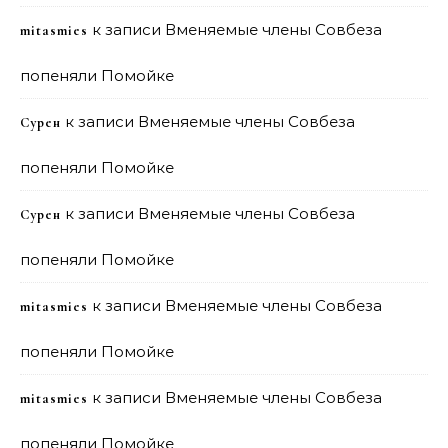
к записи
Вменяемые члены Совбеза
mitasmies
попеняли Помойке
к записи
Вменяемые члены Совбеза
Сурен
попеняли Помойке
к записи
Вменяемые члены Совбеза
Сурен
попеняли Помойке
к записи
Вменяемые члены Совбеза
mitasmies
попеняли Помойке
к записи
Вменяемые члены Совбеза
mitasmies
попеняли Помойке