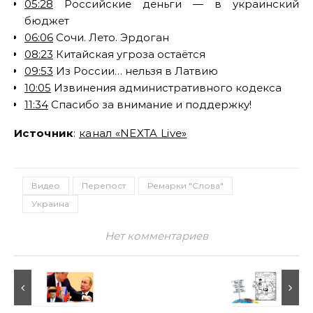
05:28
Российские деньги — в украинский
бюджет
06:06
Сочи. Лето. Эрдоган
08:23
Китайская угроза остаётся
09:53
Из России… нельзя в Латвию
10:05
Извинения административного кодекса
11:34
Спасибо за внимание и поддержку!
Источник
:
канал «NEXTA Live»
Видео
Перепост
Ремарки "Слова"
Украина
Нет комментариев