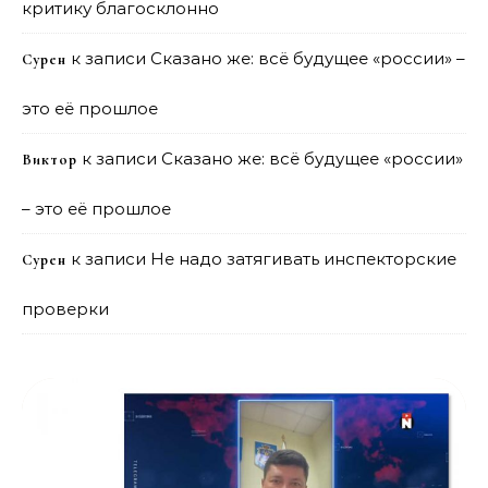
критику благосклонно
к записи
Сказано же: всё будущее «россии» –
Сурен
это её прошлое
к записи
Сказано же: всё будущее «россии»
Виктор
– это её прошлое
к записи
Не надо затягивать инспекторские
Сурен
проверки