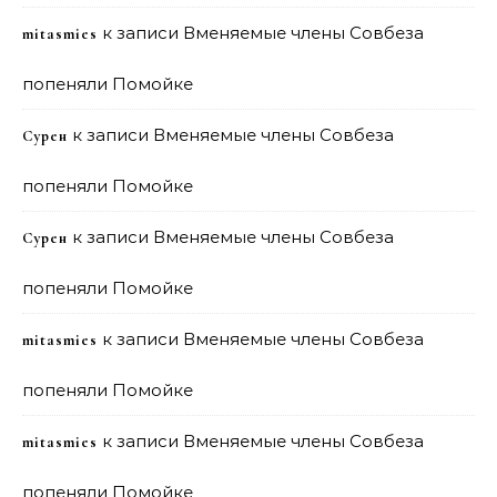
к записи
Вменяемые члены Совбеза
mitasmies
попеняли Помойке
к записи
Вменяемые члены Совбеза
Сурен
попеняли Помойке
к записи
Вменяемые члены Совбеза
Сурен
попеняли Помойке
к записи
Вменяемые члены Совбеза
mitasmies
попеняли Помойке
к записи
Вменяемые члены Совбеза
mitasmies
попеняли Помойке