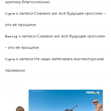
критику благосклонно
к записи
Сказано же: всё будущее «россии» –
Сурен
это её прошлое
к записи
Сказано же: всё будущее «россии»
Виктор
– это её прошлое
к записи
Не надо затягивать инспекторские
Сурен
проверки