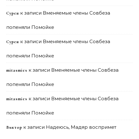
к записи
Вменяемые члены Совбеза
Сурен
попеняли Помойке
к записи
Вменяемые члены Совбеза
Сурен
попеняли Помойке
к записи
Вменяемые члены Совбеза
mitasmies
попеняли Помойке
к записи
Вменяемые члены Совбеза
mitasmies
попеняли Помойке
к записи
Надеюсь, Мадяр воспримет
Виктор