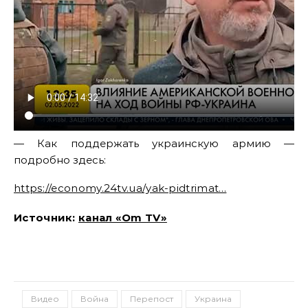
— Как поддержать украинскую армию —
подробно здесь:
https://economy.24tv.ua/yak-pidtrimat…
Источник
:
канал «Om TV»
Видео
Война
Перепост
Украина