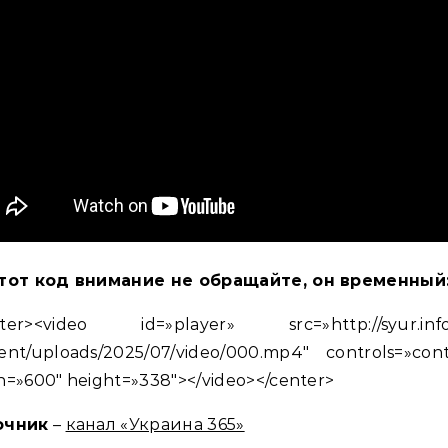
тот код внимание не обращайте, он временный
ter><video id=»player» src=»http://syur.inf
ent/uploads/2025/07/video/000.mp4″ controls=»cont
h=»600″ height=»338″></video></center>
очник
–
канал «Украина 365»