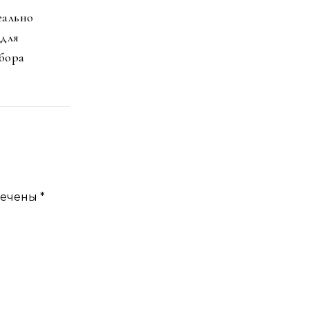
еально
 для
бора
мечены
*