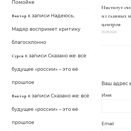
Помойке
Институт сч
из главных 
к записи
Надеюсь,
Виктор
центров
Мадяр воспримет критику
05.08.2026
благосклонно
к записи
Сказано же: всё
Сурен
будущее «россии» – это её
прошлое
Ваш адрес e
Имя
к записи
Сказано же: всё
Виктор
будущее «россии» – это её
прошлое
Email