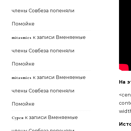
члены Совбеза попеняли
Помойке
к записи
Вменяемые
mitasmies
члены Совбеза попеняли
Помойке
к записи
Вменяемые
mitasmies
На э
члены Совбеза попеняли
<cen
cont
Помойке
widt
к записи
Вменяемые
Сурен
Ист
члены Совбеза попеняли