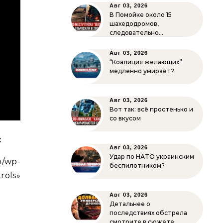
Авг 03, 2026
В Помойке около 15
шахедодромов,
следовательно…
Авг 03, 2026
“Коалиция желающих”
медленно умирает?
Авг 03, 2026
Вот так: всё простенько и
со вкусом
:
Авг 03, 2026
Удар по НАТО украинским
o/wp-
беспилотником?
rols»
Авг 03, 2026
Детальнее о
последствиях обстрела
смотрите в сюжете