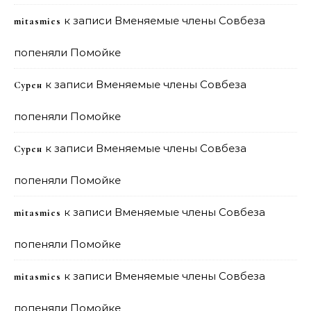
к записи
Вменяемые члены Совбеза
mitasmies
попеняли Помойке
к записи
Вменяемые члены Совбеза
Сурен
попеняли Помойке
к записи
Вменяемые члены Совбеза
Сурен
попеняли Помойке
к записи
Вменяемые члены Совбеза
mitasmies
попеняли Помойке
к записи
Вменяемые члены Совбеза
mitasmies
попеняли Помойке