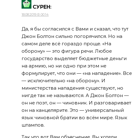
СУРЕН
:
18.08.2019 В 00:14
Да, я бы согласился с Вами и сказал, что тут
Джон Болтон сильно погорячился. Но на
самом деле всё гораздо проще. «На
оборону» — это фигура речи. Любое
государство выделяет бюджетные деньги
на армию, но ни одно при этом не
формулирует, что они — «на нападение». Все
— исключительно «на оборону». И
министерства нападения существуют, но
нигде так не называются. А Джон Болтон —
он не поэт, он — чиновник. И разговаривает
он на канцелярите. Это — универсальный
язык чиновной братии во всём мире. Язык
штампов.
Так что вот Вам объяснение, Вы хотели.