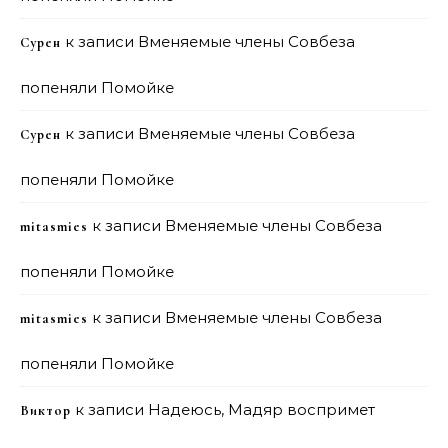
к записи
Вменяемые члены Совбеза
Сурен
попеняли Помойке
к записи
Вменяемые члены Совбеза
Сурен
попеняли Помойке
к записи
Вменяемые члены Совбеза
mitasmies
попеняли Помойке
к записи
Вменяемые члены Совбеза
mitasmies
попеняли Помойке
к записи
Надеюсь, Мадяр воспримет
Виктор