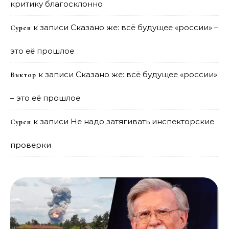
критику благосклонно
к записи
Сказано же: всё будущее «россии» –
Сурен
это её прошлое
к записи
Сказано же: всё будущее «россии»
Виктор
– это её прошлое
к записи
Не надо затягивать инспекторские
Сурен
проверки