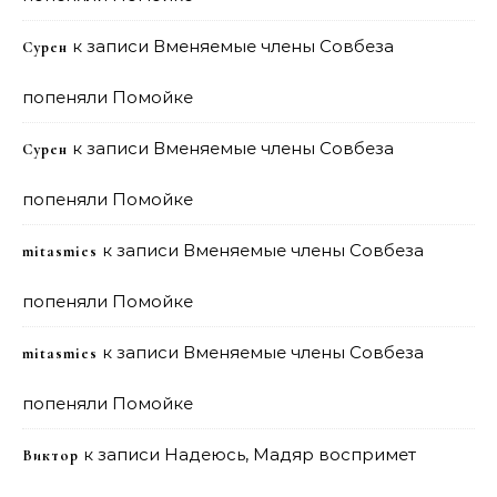
к записи
Вменяемые члены Совбеза
Сурен
попеняли Помойке
к записи
Вменяемые члены Совбеза
Сурен
попеняли Помойке
к записи
Вменяемые члены Совбеза
mitasmies
попеняли Помойке
к записи
Вменяемые члены Совбеза
mitasmies
попеняли Помойке
к записи
Надеюсь, Мадяр воспримет
Виктор