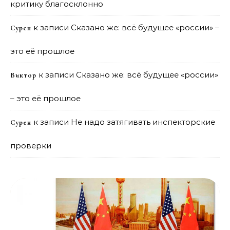
критику благосклонно
к записи
Сказано же: всё будущее «россии» –
Сурен
это её прошлое
к записи
Сказано же: всё будущее «россии»
Виктор
– это её прошлое
к записи
Не надо затягивать инспекторские
Сурен
проверки