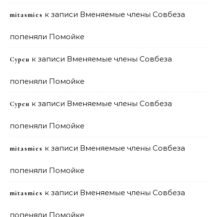
к записи
Вменяемые члены Совбеза
mitasmies
попеняли Помойке
к записи
Вменяемые члены Совбеза
Сурен
попеняли Помойке
к записи
Вменяемые члены Совбеза
Сурен
попеняли Помойке
к записи
Вменяемые члены Совбеза
mitasmies
попеняли Помойке
к записи
Вменяемые члены Совбеза
mitasmies
попеняли Помойке