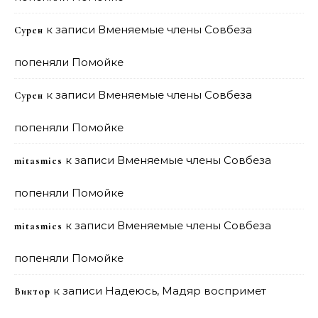
к записи
Вменяемые члены Совбеза
Сурен
попеняли Помойке
к записи
Вменяемые члены Совбеза
Сурен
попеняли Помойке
к записи
Вменяемые члены Совбеза
mitasmies
попеняли Помойке
к записи
Вменяемые члены Совбеза
mitasmies
попеняли Помойке
к записи
Надеюсь, Мадяр воспримет
Виктор