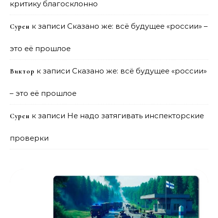
критику благосклонно
к записи
Сказано же: всё будущее «россии» –
Сурен
это её прошлое
к записи
Сказано же: всё будущее «россии»
Виктор
– это её прошлое
к записи
Не надо затягивать инспекторские
Сурен
проверки