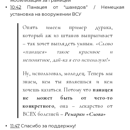
мобилизация за границей
10:42
Панацея от “шахедов” / Немецкая
установка на вооружении ВСУ
Опять имеем пример дурака,
который аж из штанов выпрыгивает
– так хочет выглядеть умным.
«Слово
«панацея» такое красивое и
непонятное, дай-ка я его использую!»
Ну, использовал, молодец. Теперь мы
знаем, кем ты являешься и кем
хочешь казаться. Потому что
панацея
не может быть от чего-то
конкретного
, она – лекарство от
ВСЕХ болезней
– Ремарки «Слова»
11:47
Спасибо за поддержку!