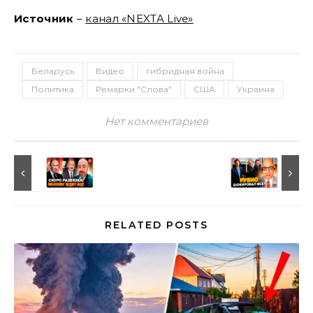
Источник
–
канал «NEXTA Live»
Беларусь
Видео
гибридная война
Политика
Ремарки "Слова"
США
Украина
Нет комментариев
RELATED POSTS