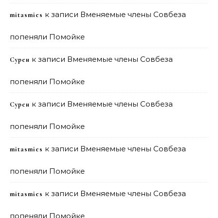
к записи
Вменяемые члены Совбеза
mitasmies
попеняли Помойке
к записи
Вменяемые члены Совбеза
Сурен
попеняли Помойке
к записи
Вменяемые члены Совбеза
Сурен
попеняли Помойке
к записи
Вменяемые члены Совбеза
mitasmies
попеняли Помойке
к записи
Вменяемые члены Совбеза
mitasmies
попеняли Помойке