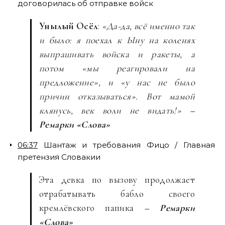
договорилась об отправке войск
Унылый Осёл
:
«Да-да, всё именно так
и было: я поехал к Ыну на коленях
выпрашивать войска и ракеты, а
потом «мы реагировали на
предложение», и «у нас не было
причин отказываться». Вот мамой
клянусь, век воли не видать!»
–
Ремарки «Слова»
06:37
Шантаж и требования Фицо / Главная
претензия Словакии
Эта девка по вызову продолжает
отрабатывать бабло своего
кремлёвского папика
– Ремарки
«Слова»