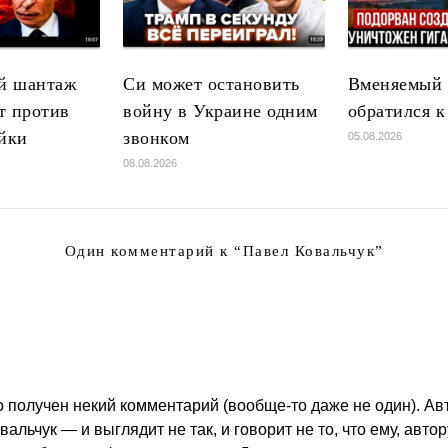
й шантаж
Си может остановить
Вменяемый 
т против
войну в Украине одним
обратился к
йки
звонком
05.08.2026
08.08.2026
Один комментарий к “
Павел Ковальчук
”
о получен некий комментарий (вообще-то даже не один). Ав
альчук — и выглядит не так, и говорит не то, что ему, авто