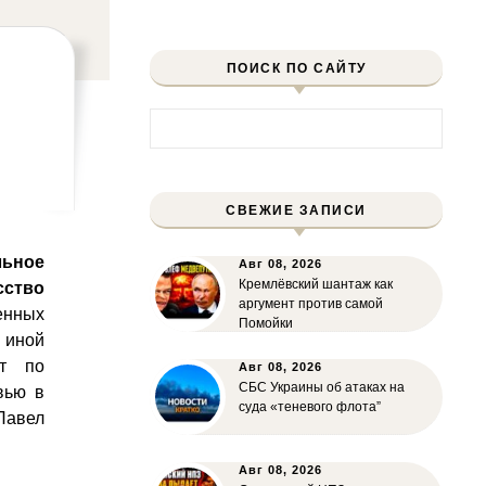
ПОИСК ПО САЙТУ
Найти:
СВЕЖИЕ ЗАПИСИ
льное
Авг 08, 2026
Кремлёвский шантаж как
ство
аргумент против самой
енных
Помойки
 иной
т по
Авг 08, 2026
СБС Украины об атаках на
вью в
суда «теневого флота”
авел
Авг 08, 2026