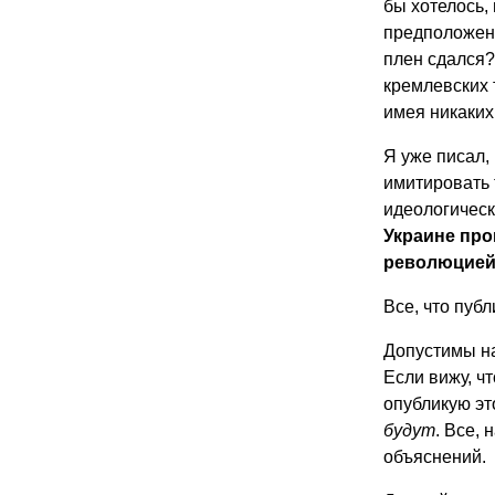
бы хотелось,
предположения
плен сдался
кремлевских 
имея никаких
Я уже писал,
имитировать 
идеологическ
Украине про
революцией 
Все, что публ
Допустимы на
Если вижу, ч
опубликую эт
будут
. Все,
объяснений.