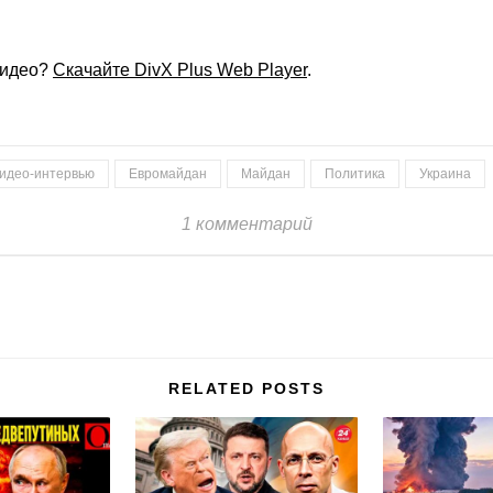
видео?
Скачайте DivX Plus Web Player
.
видео-интервью
Евромайдан
Майдан
Политика
Украина
1 комментарий
RELATED POSTS