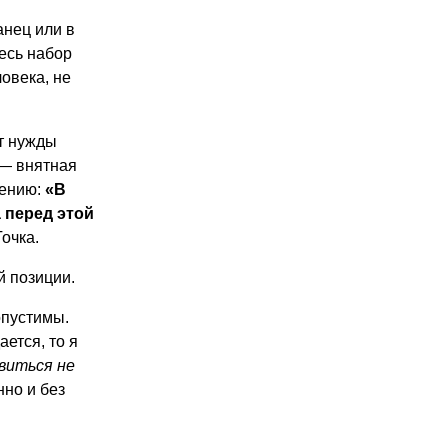
анец или в
есь набор
овека, не
ет нужды
 — внятная
дению:
«В
 перед этой
Точка.
й позиции.
опустимы.
ется, то я
виться не
нно и без