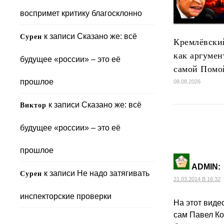
воспримет критику благосклонно
к записи
Сказано же: всё
Сурен
Кремлёвски
как аргумен
будущее «россии» – это её
самой Помо
прошлое
08.08.2026
к записи
Сказано же: всё
Виктор
будущее «россии» – это её
прошлое
ADMIN
:
к записи
Не надо затягивать
Сурен
21.03.2014 В 16:32
инспекторские проверки
На этот виде
сам Павел Ков