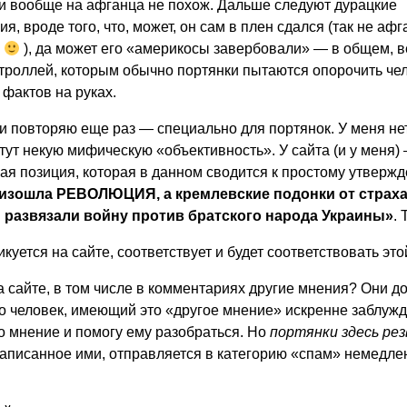
 и вообще на афганца не похож. Дальше следуют дурацкие
, вроде того, что, может, он сам в плен сдался (так не афг
?
), да может его «америкосы завербовали» — в общем, в
троллей, которым обычно портянки пытаются опорочить чел
 фактов на руках.
 и повторяю еще раз — специально для портянок. У меня н
тут некую мифическую «объективность». У сайта (и у меня)
ая позиция, которая в данном сводится к простому утверж
изошла РЕВОЛЮЦИЯ, а кремлевские подонки от страха
развязали войну против братского народа Украины»
. 
икуется на сайте, соответствует и будет соответствовать это
 сайте, в том числе в комментариях другие мнения? Они д
то человек, имеющий это «другое мнение» искренне заблужда
о мнение и помогу ему разобраться. Но
портянки здесь рез
 написанное ими, отправляется в категорию «спам» немедле