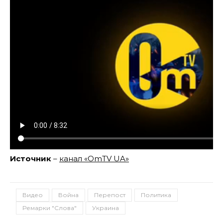
Источник
–
канал «OmTV UA»
Видео
Война
Перепост
Политика
Ремарки "Слова"
Украина