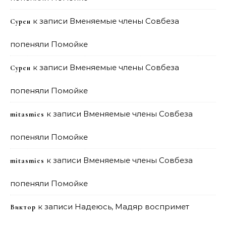
к записи
Вменяемые члены Совбеза
Сурен
попеняли Помойке
к записи
Вменяемые члены Совбеза
Сурен
попеняли Помойке
к записи
Вменяемые члены Совбеза
mitasmies
попеняли Помойке
к записи
Вменяемые члены Совбеза
mitasmies
попеняли Помойке
к записи
Надеюсь, Мадяр воспримет
Виктор