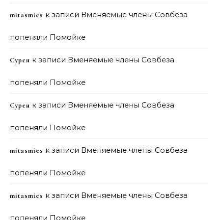
к записи
Вменяемые члены Совбеза
mitasmies
попеняли Помойке
к записи
Вменяемые члены Совбеза
Сурен
попеняли Помойке
к записи
Вменяемые члены Совбеза
Сурен
попеняли Помойке
к записи
Вменяемые члены Совбеза
mitasmies
попеняли Помойке
к записи
Вменяемые члены Совбеза
mitasmies
попеняли Помойке