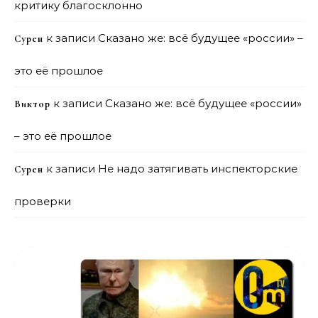
критику благосклонно
к записи
Сказано же: всё будущее «россии» –
Сурен
это её прошлое
к записи
Сказано же: всё будущее «россии»
Виктор
– это её прошлое
к записи
Не надо затягивать инспекторские
Сурен
проверки