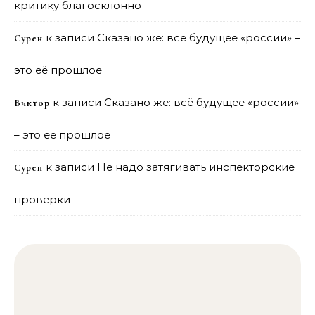
критику благосклонно
к записи
Сказано же: всё будущее «россии» –
Сурен
это её прошлое
к записи
Сказано же: всё будущее «россии»
Виктор
– это её прошлое
к записи
Не надо затягивать инспекторские
Сурен
проверки