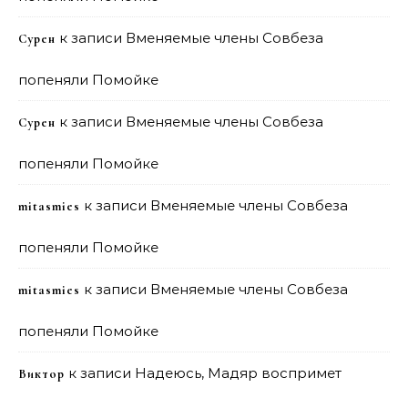
к записи
Вменяемые члены Совбеза
Сурен
попеняли Помойке
к записи
Вменяемые члены Совбеза
Сурен
попеняли Помойке
к записи
Вменяемые члены Совбеза
mitasmies
попеняли Помойке
к записи
Вменяемые члены Совбеза
mitasmies
попеняли Помойке
к записи
Надеюсь, Мадяр воспримет
Виктор