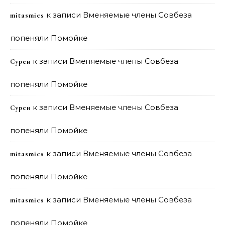
к записи
Вменяемые члены Совбеза
mitasmies
попеняли Помойке
к записи
Вменяемые члены Совбеза
Сурен
попеняли Помойке
к записи
Вменяемые члены Совбеза
Сурен
попеняли Помойке
к записи
Вменяемые члены Совбеза
mitasmies
попеняли Помойке
к записи
Вменяемые члены Совбеза
mitasmies
попеняли Помойке