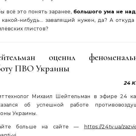
ы всё это понять заранее,
большого ума не над
 какой-нибудь… завалящий нужен, да? А откуда
лёвских глистов?
йтельман оценил феноменаль
боту ПВО Украины
24 
иттехнолог Михаил Шейтельман в эфире 24 ка
казался об успешной работе противовозду
оны Украины.
айте больше на сайте —
https://24tv.ua/zazv
anti-vi…