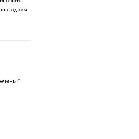
тановить
аине одним
мечены
*