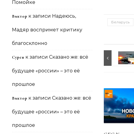
Помойке
к записи
Надеюсь,
Виктор
Беларусь
Мадяр воспримет критику
благосклонно
к записи
Сказано же: всё
Сурен
будущее «россии» – это её
прошлое
к записи
Сказано же: всё
Виктор
будущее «россии» – это её
прошлое