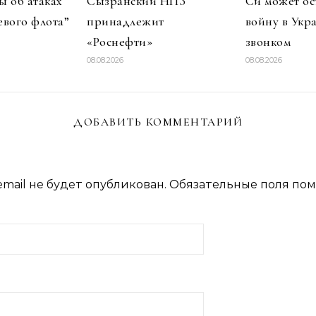
 об атаках
Сызранский НПЗ
Си может ос
евого флота”
принадлежит
войну в Укр
«Роснефти»
звонком
08.08.2026
08.08.2026
ДОБАВИТЬ КОММЕНТАРИЙ
mail не будет опубликован.
Обязательные поля по