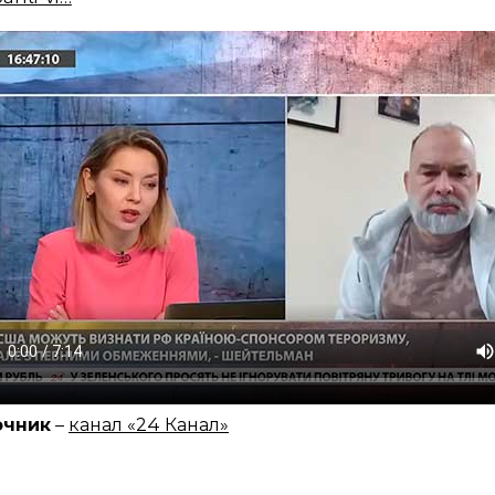
очник
–
канал «24 Канал»