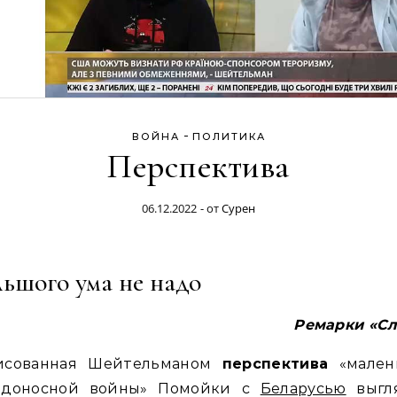
-
ВОЙНА
ПОЛИТИКА
Перспектива
06.12.2022
- от
Сурен
ьшого ума не надо
Ремарки «Сл
исованная Шейтельманом
перспектива
«мален
едоносной войны» Помойки с
Беларусью
выгл