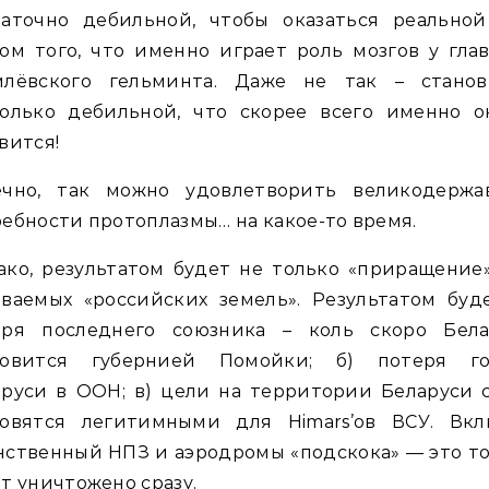
таточно дебильной, чтобы оказаться реальной
ом того, что именно играет роль мозгов у гла
млёвского гельминта. Даже не так – станов
только дебильной, что скорее всего именно о
вится!
ечно, так можно удовлетворить великодержа
ебности протоплазмы… на какое-то время.
ко, результатом будет не только «приращение
ваемых «российских земель». Результатом буд
еря последнего союзника – коль скоро Бела
новится губернией Помойки; б) потеря го
руси в ООН; в) цели на территории Беларуси 
новятся легитимными для Himars’ов ВСУ. Вкл
ственный НПЗ и аэродромы «подскока» — это то
т уничтожено сразу.