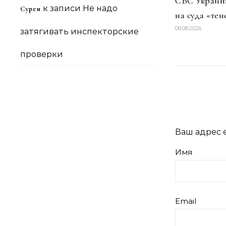
СБС Украины
к записи
Не надо
Сурен
на суда «тен
08.08.2026
затягивать инспекторские
проверки
Ваш адрес e
Имя
Email