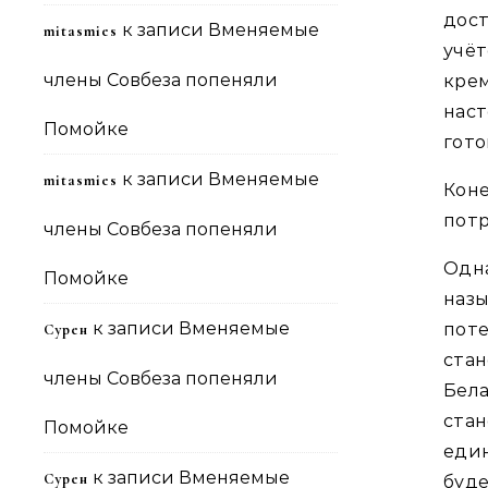
дос
к записи
Вменяемые
mitasmies
учёт
члены Совбеза попеняли
кре
нас
Помойке
гото
к записи
Вменяемые
mitasmies
Кон
потр
члены Совбеза попеняли
Одна
Помойке
назы
к записи
Вменяемые
пот
Сурен
ста
члены Совбеза попеняли
Бела
ста
Помойке
един
к записи
Вменяемые
Сурен
буде