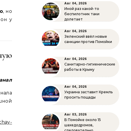
Авг 04, 2026
Иной раз какой-то
о
, но
беспилотник таки
 он у
долетает
Авг 04, 2026
Зеленский ввёл новые
санкции против Помойки
ную
Авг 04, 2026
Санитарно-гигиенические
работы в Крыму
Канал
Авг 04, 2026
Украина заставит Кремль
нала
просить пощады
шной
Авг 03, 2026
В Помойке около 15
ichay-
шахедодромов,
следовательно…