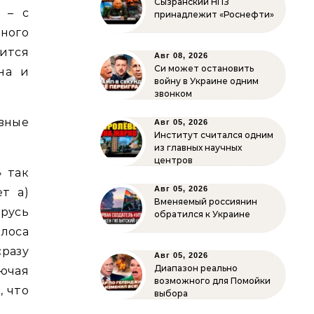
Сызранский НПЗ
 – с
принадлежит «Роснефти»
вного
ится
Авг 08, 2026
Си может остановить
на и
войну в Украине одним
звонком
вные
Авг 05, 2026
Институт считался одним
из главных научных
центров
» так
Авг 05, 2026
ет а)
Вменяемый россиянин
русь
обратился к Украине
лоса
сразу
Авг 05, 2026
Диапазон реально
ючая
возможного для Помойки
, что
выбора