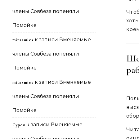
члены Совбеза попеняли
Чтоб
хоть
Помойке
крем
к записи
Вменяемые
mitasmies
члены Совбеза попеняли
Ше
ра
Помойке
к записи
Вменяемые
mitasmies
члены Совбеза попеняли
Пол
выс
Помойке
обор
к записи
Вменяемые
Сурен
Чит
okup
члены Совбеза попеняли