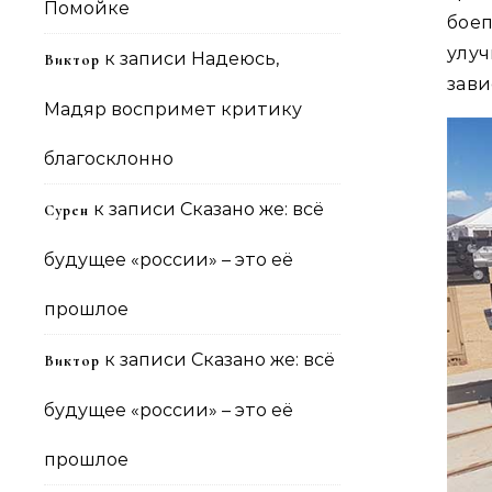
Помойке
бое
улу
к записи
Надеюсь,
Виктор
зави
Мадяр воспримет критику
благосклонно
к записи
Сказано же: всё
Сурен
будущее «россии» – это её
прошлое
к записи
Сказано же: всё
Виктор
будущее «россии» – это её
прошлое