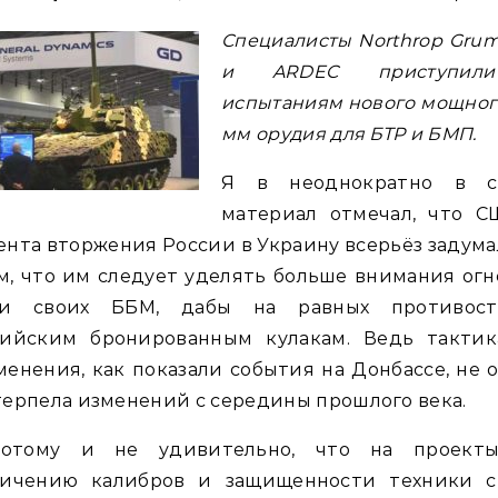
Специалисты Northrop Gru
и ARDEC приступил
испытаниям нового мощног
мм орудия для БТР и БМП.
Я в неоднократно в с
материал отмечал, что С
нта вторжения России в Украину всерьёз задум
м, что им следует уделять больше внимания ог
и своих ББМ, дабы на равных противост
сийским бронированным кулакам. Ведь тактик
енения, как показали события на Донбассе, не 
ерпела изменений с середины прошлого века.
отому и не удивительно, что на проект
личению калибров и защищенности техники с