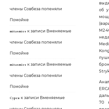
выд
члены Совбеза попеняли
об 
мощ
Помойке
(вар
M240
к записи
Вменяемые
mitasmies
нед
члены Совбеза попеняли
Medi
Kon
Помойке
пуш
к записи
Вменяемые
бро
mitasmies
Stry
члены Совбеза попеняли
Ана
Помойке
ERCA
даль
к записи
Вменяемые
Сурен
70 
члены Совбеза попеняли