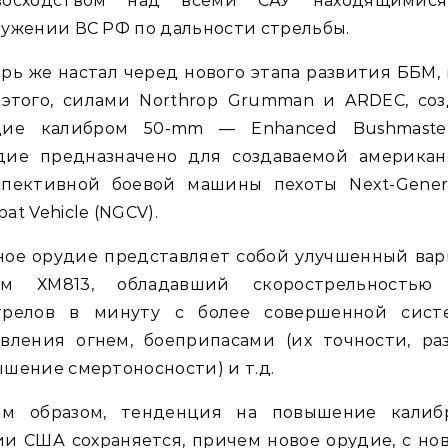
восходством над всеми САУ находящимис
ужении ВС РФ по дальности стрельбы.
рь же настал черед нового этапа развития ББМ,
 этого, силами Northrop Grumman и ARDEC, соз
дие калибром 50-mm — Enhanced Bushmaster 
дие предназначено для создаваемой американ
спективной боевой машины пехоты Next-Genera
at Vehicle (NGCV).
ное орудие представляет собой улучшенный вар
мм ХМ813, обладавший скорострельностью
трелов в минуту с более совершенной сист
вления огнем, боеприпасами (их точности, ра
шение смертоносности) и т.д.
им образом, тенденция на повышение калиб
и США сохраняется, причем новое орудие, с н