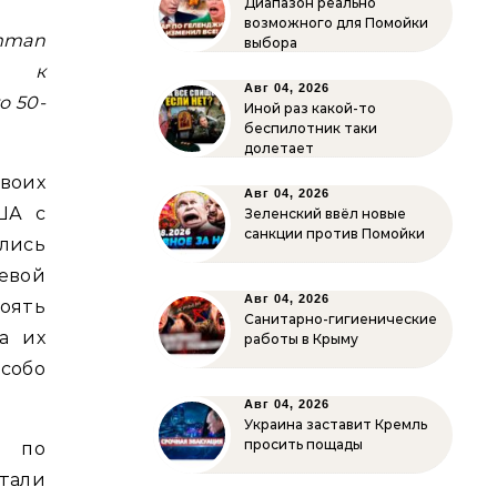
Диапазон реально
возможного для Помойки
mman
выбора
и к
Авг 04, 2026
о 50-
Иной раз какой-то
беспилотник таки
долетает
воих
Авг 04, 2026
ША с
Зеленский ввёл новые
санкции против Помойки
ались
невой
Авг 04, 2026
оять
Санитарно-гигиенические
а их
работы в Крыму
особо
Авг 04, 2026
Украина заставит Кремль
просить пощады
ы по
тали