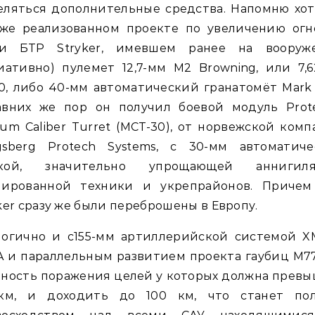
еляться дополнительные средства. Напомню хот
уже реализованном проекте по увеличению огн
и БТР Stryker, имевшем ранее на вооруж
иативно) пулемет 12,7-мм M2 Browning, или 7,
, либо 40-мм автоматический гранатомёт Mark 
авних же пор он получил боевой модуль Prote
um Caliber Turret (MCT-30), от норвежской ком
gsberg Protech Systems, с 30-мм автоматиче
кой, значительно упрощающей аннигил
нированной техники и укрепрайонов. Причем
ker сразу же были переброшены в Европу.
логично и с155-мм артиллерийской системой X
 и параллельным развитием проекта гаубиц М7
ность поражения целей у которых должна прев
км, и доходить до 100 км, что станет по