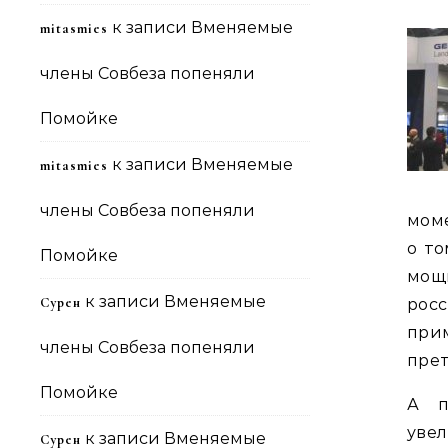
к записи
Вменяемые
mitasmies
члены Совбеза попеняли
Помойке
к записи
Вменяемые
mitasmies
члены Совбеза попеняли
моме
о то
Помойке
мощ
к записи
Вменяемые
Сурен
рос
прим
члены Совбеза попеняли
прет
Помойке
А п
уве
к записи
Вменяемые
Сурен