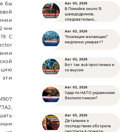
я бы
Авг 03, 2026
В Помойке около 15
евой
шахедодромов,
следовательно…
ении
62-мм
Авг 03, 2026
19. С
“Коалиция желающих”
медленно умирает?
ctor
пании
Авг 03, 2026
ской
Вот так: всё простенько и
яцию
со вкусом
 эти
Авг 03, 2026
Удар по НАТО украинским
беспилотником?
M907
77А2,
ышать
Авг 03, 2026
Детальнее о
лным
последствиях обстрела
смотрите в сюжете