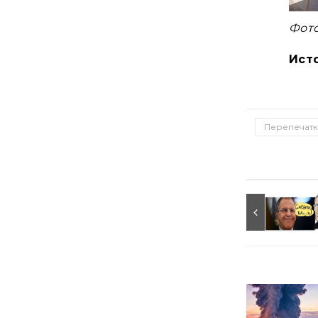
Фото
Ист
Перепечатк