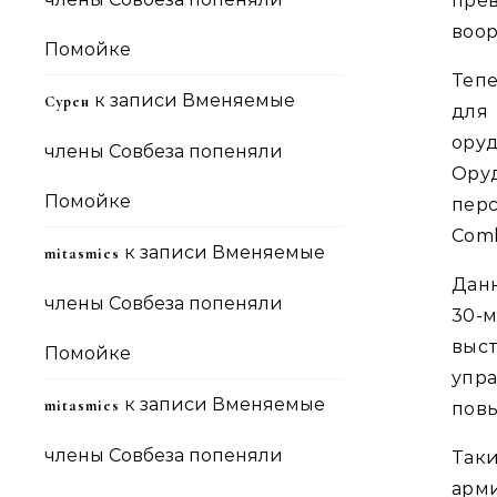
пре
воор
Помойке
Тепе
к записи
Вменяемые
Сурен
для
ору
члены Совбеза попеняли
Ору
Помойке
пер
Comb
к записи
Вменяемые
mitasmies
Дан
члены Совбеза попеняли
30-
выс
Помойке
упра
к записи
Вменяемые
mitasmies
повы
члены Совбеза попеняли
Так
арми