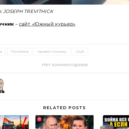
: JOSEPH TREVITHICK
очник
–
сайт «Южный курьер»
а
Политика
привет гопнику
США
Нет комментариев
RELATED POSTS