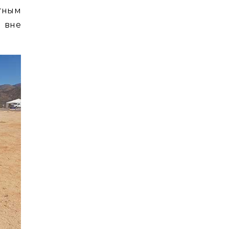
тным
 вне