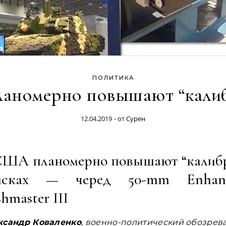
ПОЛИТИКА
аномерно повышают “кали
12.04.2019
- от
Сурен
США планомерно повышают “калибр
йсках — черед 50-mm Enhan
hmaster III
ксандр Коваленко
, военно-политический обозрев