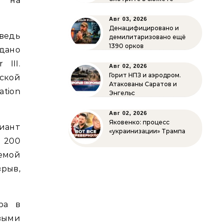
я на
Авг 03, 2026
Денацифицировано и
 ведь
демилитаризовано ещё
1390 орков
дано
III.
Авг 02, 2026
Горит НПЗ и аэродром.
ской
Атакованы Саратов и
tion
Энгельс
Авг 02, 2026
Яковенко: процесс
иант
«украинизации» Трампа
 200
емой
зрыв,
ра в
овыми