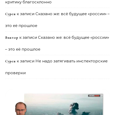
критику благосклонно
к записи
Сказано же: всё будущее «россии» –
Сурен
это её прошлое
к записи
Сказано же: всё будущее «россии»
Виктор
– это её прошлое
к записи
Не надо затягивать инспекторские
Сурен
проверки