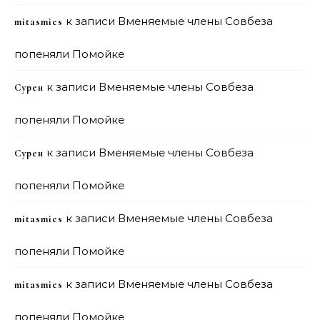
к записи
Вменяемые члены Совбеза
mitasmies
попеняли Помойке
к записи
Вменяемые члены Совбеза
Сурен
попеняли Помойке
к записи
Вменяемые члены Совбеза
Сурен
попеняли Помойке
к записи
Вменяемые члены Совбеза
mitasmies
попеняли Помойке
к записи
Вменяемые члены Совбеза
mitasmies
попеняли Помойке