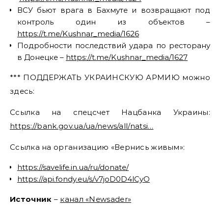
ВСУ бьют врага в Бахмуте и возвращают под
контроль один из объектов –
https://t.me/Kushnar_media/1626
Подробности последствий удара по ресторану
в Донецке –
https://t.me/Kushnar_media/1627
*** ПОДДЕРЖАТЬ УКРАИНСКУЮ АРМИЮ можно
здесь:
Ссылка на спецсчет Нацбанка Украины:
https://bank.gov.ua/ua/news/all/natsi…
Ссылка на организацию «Вернись живым»:
https://savelife.in.ua/ru/donate/
https://api.fondy.eu/s/v7joD0D4lCyO
Источник
–
канал «Newsader»