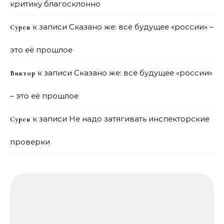
критику благосклонно
к записи
Сказано же: всё будущее «россии» –
Сурен
это её прошлое
к записи
Сказано же: всё будущее «россии»
Виктор
– это её прошлое
к записи
Не надо затягивать инспекторские
Сурен
проверки