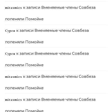
к записи
Вменяемые члены Совбеза
mitasmies
попеняли Помойке
к записи
Вменяемые члены Совбеза
Сурен
попеняли Помойке
к записи
Вменяемые члены Совбеза
Сурен
попеняли Помойке
к записи
Вменяемые члены Совбеза
mitasmies
попеняли Помойке
к записи
Вменяемые члены Совбеза
mitasmies
попеняли Помойке