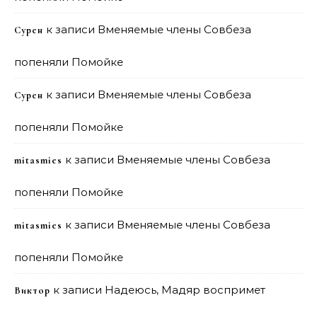
к записи
Вменяемые члены Совбеза
Сурен
попеняли Помойке
к записи
Вменяемые члены Совбеза
Сурен
попеняли Помойке
к записи
Вменяемые члены Совбеза
mitasmies
попеняли Помойке
к записи
Вменяемые члены Совбеза
mitasmies
попеняли Помойке
к записи
Надеюсь, Мадяр воспримет
Виктор