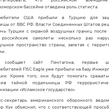
статировать, что российской военщи
оморском бассейне отведена роль статиста.
ребители США прибыли в Турцию для за
ницы от ВВС РФ. Власти Соединенных Штатов ре
чь Турции с охраной воздушных границ после 
 российские самолеты несколько раз нару
душное пространство страны, залетая с террит
ии.
 сообщает сайт Пентагона, первые ш
ебителей F15С Eagle уже прибыли на базу Инжир
ции. Кроме того, они будут помогать сражать
тив тайной подельницы РФ террористиче
низации «Исламское государство».
сс-секретарь американского оборонного ведом
р Кук объяснил, что с соответствующей прось