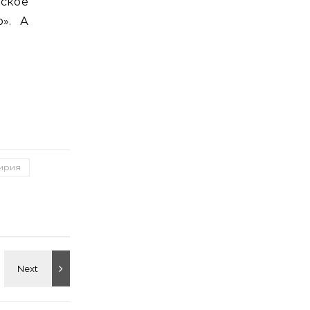
ское
». А
ирия