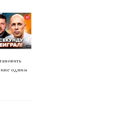
тановить
аине одним