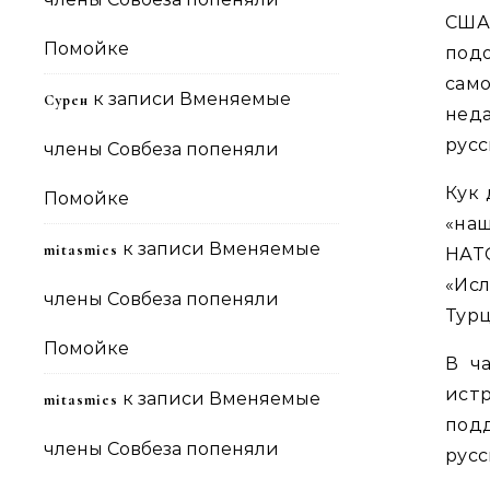
США
Помойке
под
сам
к записи
Вменяемые
Сурен
нед
русс
члены Совбеза попеняли
Кук 
Помойке
«наш
к записи
Вменяемые
mitasmies
НАТ
«Исл
члены Совбеза попеняли
Турц
Помойке
В ч
ист
к записи
Вменяемые
mitasmies
под
члены Совбеза попеняли
русс