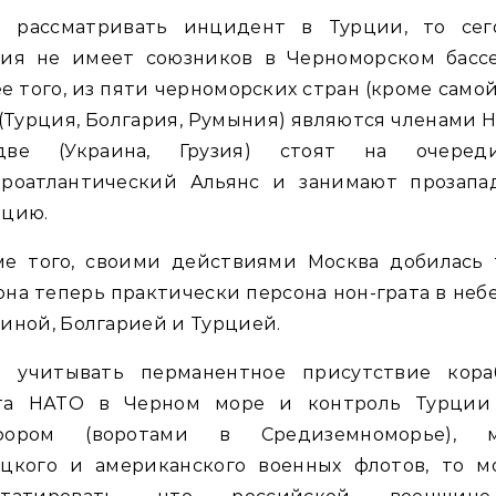
и рассматривать инцидент в Турции, то сег
сия не имеет союзников в Черноморском бассе
е того, из пяти черноморских стран (кроме само
(Турция, Болгария, Румыния) являются членами 
ве (Украина, Грузия) стоят на очере
ероатлантический Альянс и занимают прозапа
ицию.
ме того, своими действиями Москва добилась т
она теперь практически персона нон-грата в неб
иной, Болгарией и Турцией.
и учитывать перманентное присутствие кора
та НАТО в Черном море и контроль Турции
фором (воротами в Средиземноморье), 
ецкого и американского военных флотов, то м