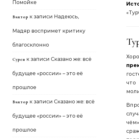
Помойке
Ист
«Тур
к записи
Надеюсь,
Виктор
Мадяр воспримет критику
Ту
благосклонно
Хоро
к записи
Сказано же: всё
Сурен
пре
будущее «россии» – это её
гост
что
прошлое
моли
к записи
Сказано же: всё
Виктор
Впро
случ
будущее «россии» – это её
чём»
прошлое
сра