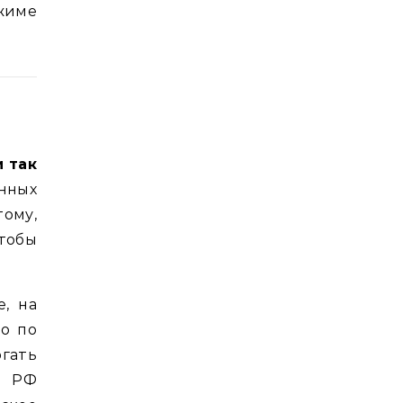
жиме
и так
нных
тому,
тобы
е, на
то по
огать
ы РФ