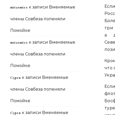
Есл
к записи
Вменяемые
mitasmies
Рос
члены Совбеза попеняли
Боле
три 
Помойке
а д
к записи
Вменяемые
Сев
mitasmies
поз
члены Совбеза попеняли
Кро
Помойке
что 
Укра
к записи
Вменяемые
Сурен
Есл
члены Совбеза попеняли
фло
Помойке
Бос
тур
к записи
Вменяемые
Сурен