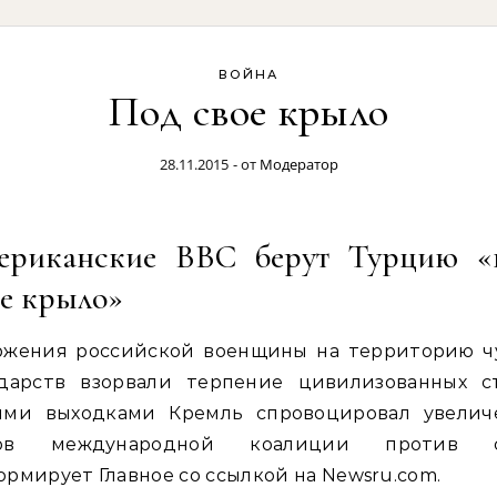
ВОЙНА
Под свое крыло
28.11.2015
- от
Модератор
ериканские ВВС берут Турцию «
ое крыло»
ржения российской военщины на территорию ч
ударств взорвали терпение цивилизованных ст
ими выходками Кремль спровоцировал увелич
ов международной коалиции против с
рмирует Главное со ссылкой на Newsru.com.