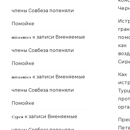
кон
Черн
члены Совбеза попеняли
Ист
Помойке
гра
к записи
Вменяемые
помо
mitasmies
как
члены Совбеза попеняли
воз
Сир
Помойке
Как
к записи
Вменяемые
mitasmies
истр
члены Совбеза попеняли
Тур
про
Помойке
орга
к записи
Вменяемые
Сурен
Пре
Пете
члены Совбеза попеняли