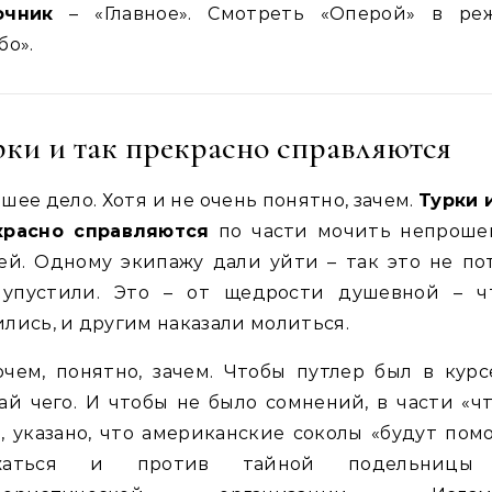
очник
– «Главное». Смотреть «Оперой» в ре
бо».
рки и так прекрасно справляются
шее дело. Хотя и не очень понятно, зачем.
Турки 
красно справляются
по части мочить непроше
ей. Одному экипажу дали уйти – так это не по
 упустили. Это – от щедрости душевной – ч
лись, и другим наказали молиться.
чем, понятно, зачем. Чтобы путлер был в курс
ай чего. И чтобы не было сомнений, в части «ч
, указано, что американские соколы «будут пом
жаться и против тайной подельниц