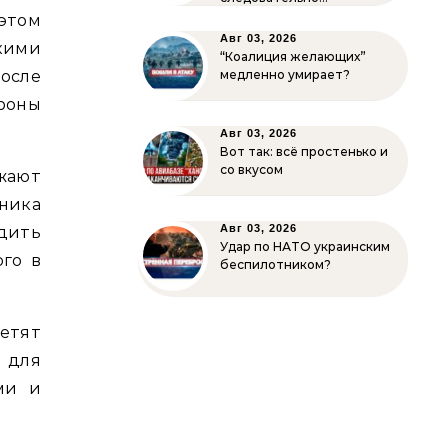
этом
Авг 03, 2026
кими
“Коалиция желающих”
осле
медленно умирает?
роны
Авг 03, 2026
Вот так: всё простенько и
со вкусом
ажают
зника
Авг 03, 2026
дить
Удар по НАТО украинским
ого в
беспилотником?
етят
 для
ми и