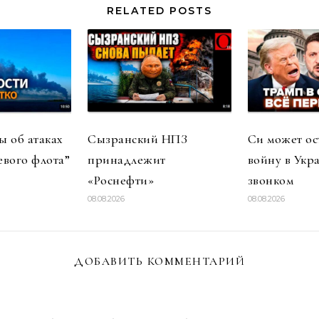
RELATED POSTS
 об атаках
Сызранский НПЗ
Си может ос
евого флота”
принадлежит
войну в Укр
«Роснефти»
звонком
08.08.2026
08.08.2026
ДОБАВИТЬ КОММЕНТАРИЙ