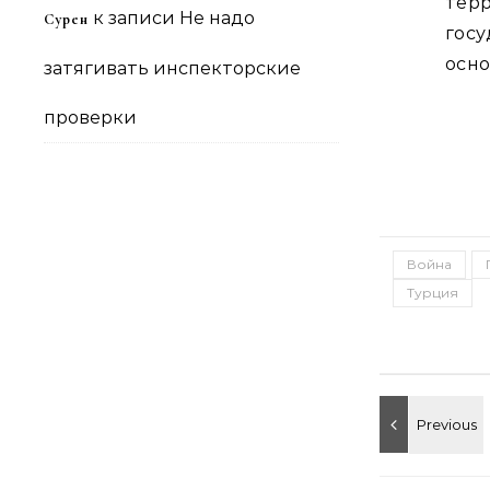
тер
к записи
Не надо
Сурен
гос
осно
затягивать инспекторские
проверки
Война
Турция