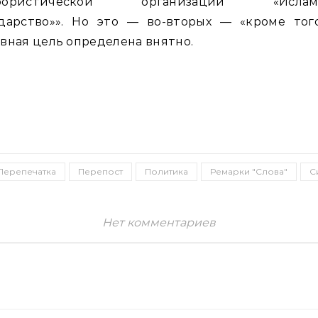
рористической организации «Ислам
ударство»». Но это — во-вторых — «кроме того
вная цель определена внятно.
Перепечатка
Перепост
Политика
Ремарки "Слова"
С
Нет комментариев