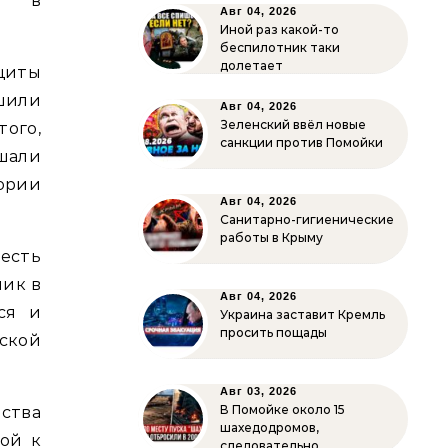
не в
Авг 04, 2026
Иной раз какой-то
беспилотник таки
долетает
щиты
шили
Авг 04, 2026
Зеленский ввёл новые
того,
санкции против Помойки
шали
ории
Авг 04, 2026
Санитарно-гигиенические
работы в Крыму
есть
лик в
Авг 04, 2026
ся и
Украина заставит Кремль
просить пощады
ской
Авг 03, 2026
В Помойке около 15
ства
шахедодромов,
бой к
следовательно…