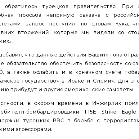
 обратилось турецкое правительство. При 
обная просьба напрямую связана с российс
олетами: запрос поступил, по словам Кука, «п
авних вторжений, которые мы видели со сто
ких».
добавил, что данные действия Вашингтона отр
е обязательство обеспечить безопасность сою
О, а также ослабить и в конечном счете побе
амское государство» в Ираке и Сирии». Для эт
ию прибудут и другие американские самолеты.
астности, в скором времени в Инжирлик прил
ребители-бомбардировщики F15E Strike Eagle
держки турецких ВВС в борьбе с террориста
кими агрессорами.