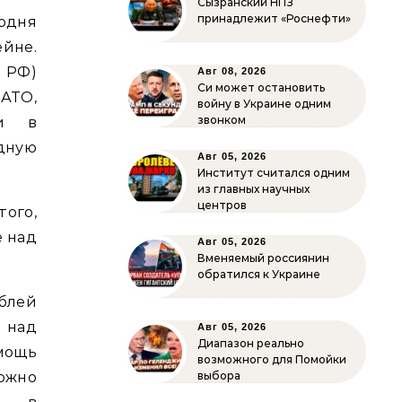
Сызранский НПЗ
принадлежит «Роснефти»
одня
йне.
й РФ)
Авг 08, 2026
Си может остановить
НАТО,
войну в Украине одним
звонком
ди в
дную
Авг 05, 2026
Институт считался одним
из главных научных
центров
ого,
е над
Авг 05, 2026
Вменяемый россиянин
обратился к Украине
блей
 над
Авг 05, 2026
Диапазон реально
мощь
возможного для Помойки
ожно
выбора