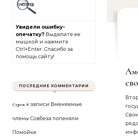
Увидели ошибку-
опечатку?
Выделите ее
мышкой и нажмите
Ctrl+Enter. Спасибо за
помощь сайту!
Ам
св
ПОСЛЕДНИЕ КОММЕНТАРИИ
Вто
к записи
Вменяемые
Сурен
гос
Сво
члены Совбеза попеняли
ряд
инфо
Помойке