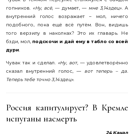
гопников.
«Ну, всё,
— думает, —
мне 3,14здец»
. А
внутренний голос возражает – мол, ничего
подобного, пока ещё всё путём. Вон, видишь
того верзилу в наколках? Это их главарь. Не
бзди, мол,
подскочи и дай ему в табло со всей
дури
.
Чувак так и сделал.
«Ну, вот,
— удовлетворённо
сказал внутренний голос, —
вот теперь – да.
Теперь тебе точно 3,14здец»
.
Россия капитулирует? В Кремле
испуганы насмерть
24 Канал