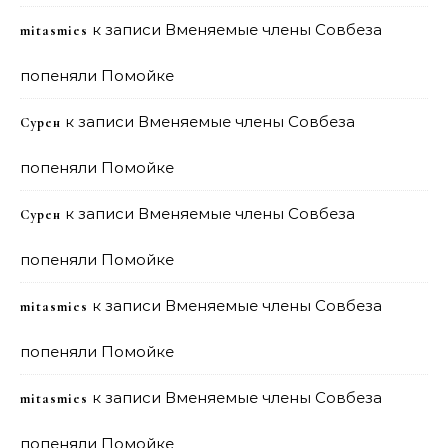
к записи
Вменяемые члены Совбеза
mitasmies
попеняли Помойке
к записи
Вменяемые члены Совбеза
Сурен
попеняли Помойке
к записи
Вменяемые члены Совбеза
Сурен
попеняли Помойке
к записи
Вменяемые члены Совбеза
mitasmies
попеняли Помойке
к записи
Вменяемые члены Совбеза
mitasmies
попеняли Помойке