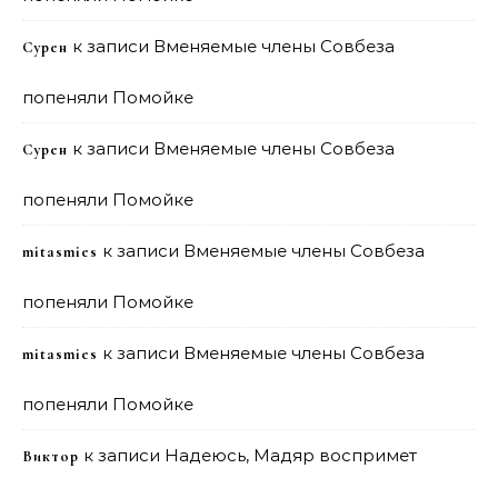
к записи
Вменяемые члены Совбеза
Сурен
попеняли Помойке
к записи
Вменяемые члены Совбеза
Сурен
попеняли Помойке
к записи
Вменяемые члены Совбеза
mitasmies
попеняли Помойке
к записи
Вменяемые члены Совбеза
mitasmies
попеняли Помойке
к записи
Надеюсь, Мадяр воспримет
Виктор