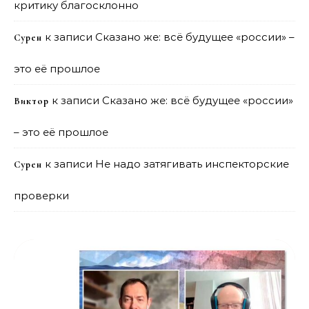
критику благосклонно
к записи
Сказано же: всё будущее «россии» –
Сурен
это её прошлое
к записи
Сказано же: всё будущее «россии»
Виктор
– это её прошлое
к записи
Не надо затягивать инспекторские
Сурен
проверки