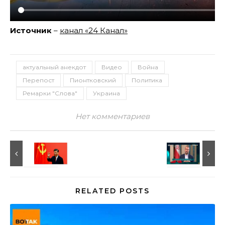
Источник
–
канал «24 Канал»
актуальный анекдот
Видео
Война
Перепост
Пионтковский
Политика
Ремарки "Слова"
Украина
Нет комментариев
RELATED POSTS