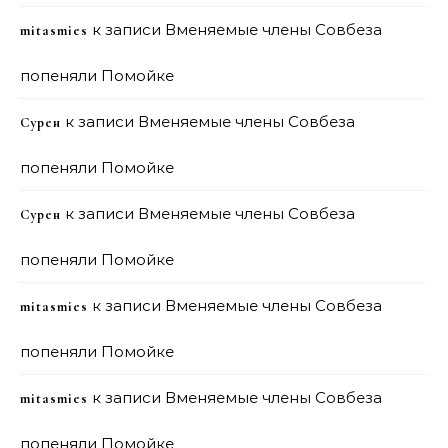
к записи
Вменяемые члены Совбеза
mitasmies
попеняли Помойке
к записи
Вменяемые члены Совбеза
Сурен
попеняли Помойке
к записи
Вменяемые члены Совбеза
Сурен
попеняли Помойке
к записи
Вменяемые члены Совбеза
mitasmies
попеняли Помойке
к записи
Вменяемые члены Совбеза
mitasmies
попеняли Помойке