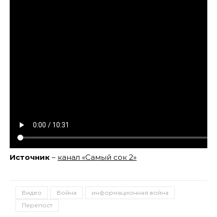
Источник
–
канал «Самый сок 2»
Видео
Война
информационная война
Перепост