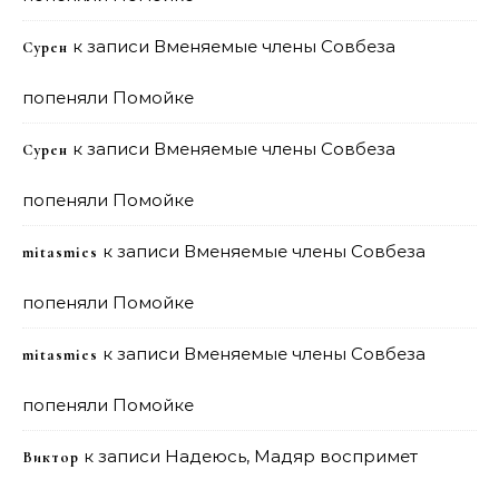
к записи
Вменяемые члены Совбеза
Сурен
попеняли Помойке
к записи
Вменяемые члены Совбеза
Сурен
попеняли Помойке
к записи
Вменяемые члены Совбеза
mitasmies
попеняли Помойке
к записи
Вменяемые члены Совбеза
mitasmies
попеняли Помойке
к записи
Надеюсь, Мадяр воспримет
Виктор