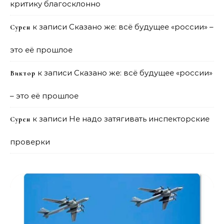
критику благосклонно
к записи
Сказано же: всё будущее «россии» –
Сурен
это её прошлое
к записи
Сказано же: всё будущее «россии»
Виктор
– это её прошлое
к записи
Не надо затягивать инспекторские
Сурен
проверки