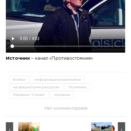
Источник
– канал «Противостояние»
Война
информационная война
на фашистских ресурсах
Политика
Ремарки "Слова"
Украина
Нет комментариев