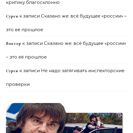
критику благосклонно
к записи
Сказано же: всё будущее «россии» –
Сурен
это её прошлое
к записи
Сказано же: всё будущее «россии»
Виктор
– это её прошлое
к записи
Не надо затягивать инспекторские
Сурен
проверки