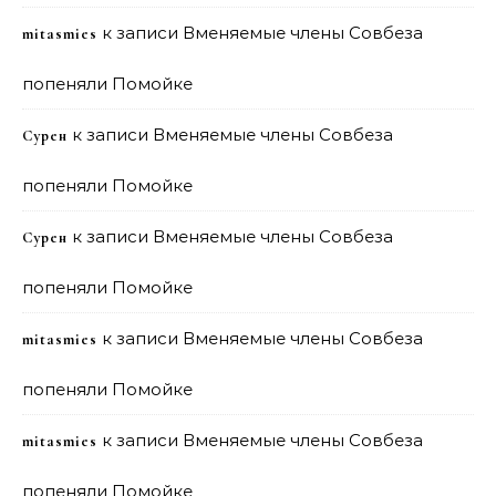
к записи
Вменяемые члены Совбеза
mitasmies
попеняли Помойке
к записи
Вменяемые члены Совбеза
Сурен
попеняли Помойке
к записи
Вменяемые члены Совбеза
Сурен
попеняли Помойке
к записи
Вменяемые члены Совбеза
mitasmies
попеняли Помойке
к записи
Вменяемые члены Совбеза
mitasmies
попеняли Помойке