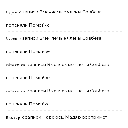
к записи
Вменяемые члены Совбеза
Сурен
попеняли Помойке
к записи
Вменяемые члены Совбеза
Сурен
попеняли Помойке
к записи
Вменяемые члены Совбеза
mitasmies
попеняли Помойке
к записи
Вменяемые члены Совбеза
mitasmies
попеняли Помойке
к записи
Надеюсь, Мадяр воспримет
Виктор