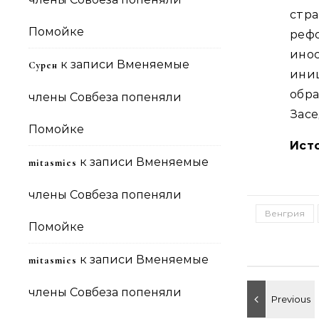
стр
Помойке
реф
ино
к записи
Вменяемые
Сурен
ини
обра
члены Совбеза попеняли
Засе
Помойке
Ист
к записи
Вменяемые
mitasmies
члены Совбеза попеняли
Венгрия
Помойке
к записи
Вменяемые
mitasmies
члены Совбеза попеняли