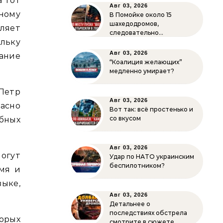
а тот
Авг 03, 2026
ному
В Помойке около 15
шахедодромов,
ляет
следовательно…
льку
Авг 03, 2026
ание
“Коалиция желающих”
медленно умирает?
Петр
Авг 03, 2026
асно
Вот так: всё простенько и
со вкусом
ебных
Авг 03, 2026
могут
Удар по НАТО украинским
беспилотником?
мя и
зыке,
Авг 03, 2026
Детальнее о
последствиях обстрела
орых
смотрите в сюжете