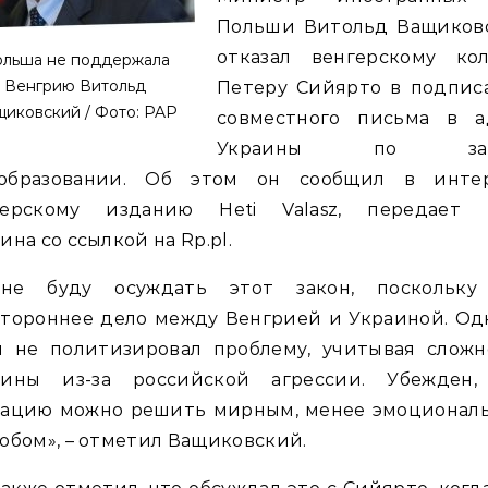
Польши Витольд Ващиков
отказал венгерскому кол
льша не поддержала
Венгрию Витольд
Петеру Сийярто в подпис
иковский / Фото: PAP
совместного письма в а
Украины по зак
образовании. Об этом он сообщил в инте
герскому изданию Heti Valasz, передает 
ина со ссылкой на Rp.pl.
не буду осуждать этот закон, поскольку
тороннее дело между Венгрией и Украиной. Од
ы не политизировал проблему, учитывая сложн
аины из-за российской агрессии. Убежден,
уацию можно решить мирным, менее эмоционал
обом», – отметил Ващиковский.