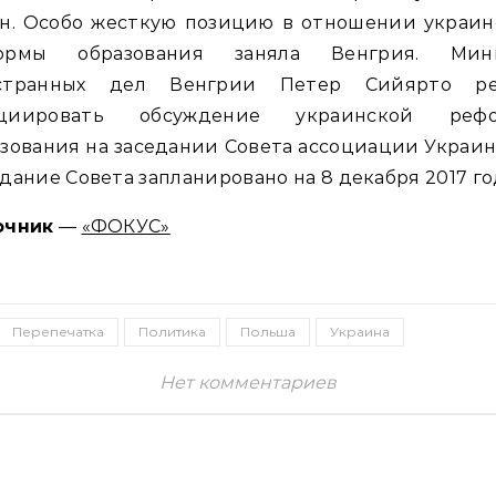
ан. Особо жесткую позицию в отношении украин
ормы образования заняла Венгрия. Мин
странных дел Венгрии Петер Сийярто р
циировать обсуждение украинской реф
зования на заседании Совета ассоциации Украин
дание Совета запланировано на 8 декабря 2017 го
очник
—
«ФОКУС»
Перепечатка
Политика
Польша
Украина
Нет комментариев