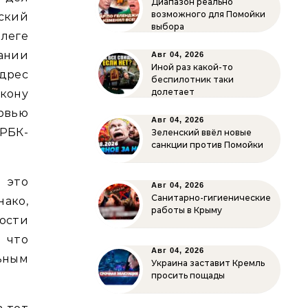
Диапазон реально
возможного для Помойки
ский
выбора
леге
ании
Авг 04, 2026
Иной раз какой-то
дрес
беспилотник таки
долетает
ону
рвью
Авг 04, 2026
РБК-
Зеленский ввёл новые
санкции против Помойки
 это
Авг 04, 2026
Санитарно-гигиенические
нако,
работы в Крыму
ости
 что
Авг 04, 2026
ьным
Украина заставит Кремль
просить пощады