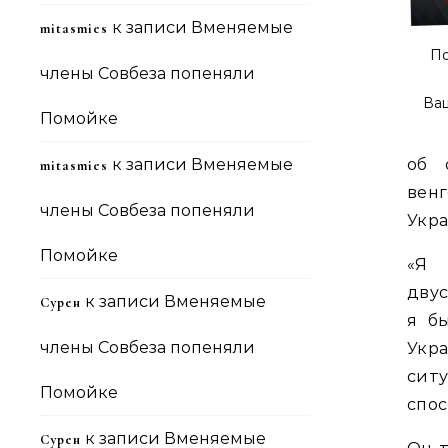
к записи
Вменяемые
mitasmies
По
члены Совбеза попеняли
Ващ
Помойке
к записи
Вменяемые
об 
mitasmies
вен
члены Совбеза попеняли
Укра
Помойке
«Я 
двус
к записи
Вменяемые
Сурен
я б
члены Совбеза попеняли
Укр
сит
Помойке
спос
к записи
Вменяемые
Сурен