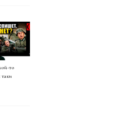
кой-то
 таки