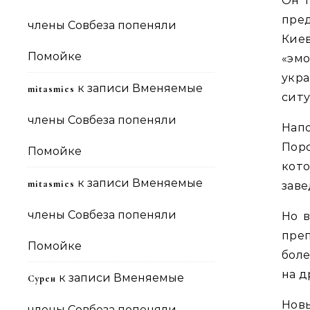
Он т
пре
члены Совбеза попеняли
Кие
Помойке
«эм
укр
к записи
Вменяемые
mitasmies
ситу
члены Совбеза попеняли
Нап
Пор
Помойке
кото
к записи
Вменяемые
mitasmies
заве
члены Совбеза попеняли
Но в
пре
Помойке
боле
на д
к записи
Вменяемые
Сурен
Нов
члены Совбеза попеняли