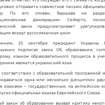
акже отметил, что обсуждал это с Сийярто, когд
дложил отправить совместное письмо официаль
ву. По его словам, Варшава не разде
оциональные декларации» Сийярто, поско
аинский закон предусматривает урегулиров
ации вокруг русскоязычных школ.
омним, 25 сентября президент Украины 
ошенко подписал закон Об образовании, согл
рому, языком образовательного процесса в уч
дениях является украинский язык.
 соответствии с образовательной программой 
подаваться одна или несколько дисциплин дву
е языками – государственным, на английском я
ругих официальных языках Европейского Союза.
ый закон об образовании вызвал критику некот