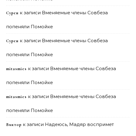
к записи
Вменяемые члены Совбеза
Сурен
попеняли Помойке
к записи
Вменяемые члены Совбеза
Сурен
попеняли Помойке
к записи
Вменяемые члены Совбеза
mitasmies
попеняли Помойке
к записи
Вменяемые члены Совбеза
mitasmies
попеняли Помойке
к записи
Надеюсь, Мадяр воспримет
Виктор