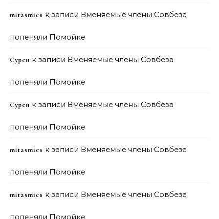
к записи
Вменяемые члены Совбеза
mitasmies
попеняли Помойке
к записи
Вменяемые члены Совбеза
Сурен
попеняли Помойке
к записи
Вменяемые члены Совбеза
Сурен
попеняли Помойке
к записи
Вменяемые члены Совбеза
mitasmies
попеняли Помойке
к записи
Вменяемые члены Совбеза
mitasmies
попеняли Помойке