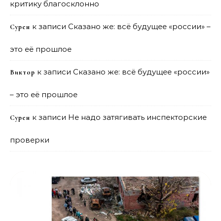
критику благосклонно
к записи
Сказано же: всё будущее «россии» –
Сурен
это её прошлое
к записи
Сказано же: всё будущее «россии»
Виктор
– это её прошлое
к записи
Не надо затягивать инспекторские
Сурен
проверки