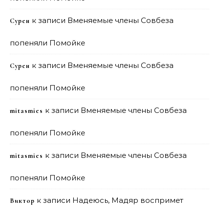
к записи
Вменяемые члены Совбеза
Сурен
попеняли Помойке
к записи
Вменяемые члены Совбеза
Сурен
попеняли Помойке
к записи
Вменяемые члены Совбеза
mitasmies
попеняли Помойке
к записи
Вменяемые члены Совбеза
mitasmies
попеняли Помойке
к записи
Надеюсь, Мадяр воспримет
Виктор