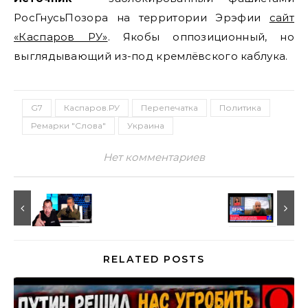
РосГнусьПозора на территории Эрэфии
сайт
«Каспаров РУ»
. Якобы оппозиционный, но
выглядывающий из-под кремлёвского каблука.
G7
Каспаров.РУ
Перепечатка
Политика
Ремарки "Слова"
Украина
Нет комментариев
RELATED POSTS