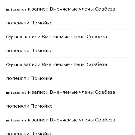
к записи
Вменяемые члены Совбеза
mitasmies
попеняли Помойке
к записи
Вменяемые члены Совбеза
Сурен
попеняли Помойке
к записи
Вменяемые члены Совбеза
Сурен
попеняли Помойке
к записи
Вменяемые члены Совбеза
mitasmies
попеняли Помойке
к записи
Вменяемые члены Совбеза
mitasmies
попеняли Помойке