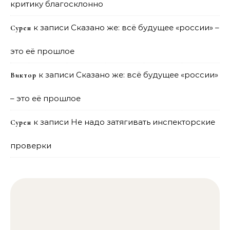
критику благосклонно
к записи
Сказано же: всё будущее «россии» –
Сурен
это её прошлое
к записи
Сказано же: всё будущее «россии»
Виктор
– это её прошлое
к записи
Не надо затягивать инспекторские
Сурен
проверки