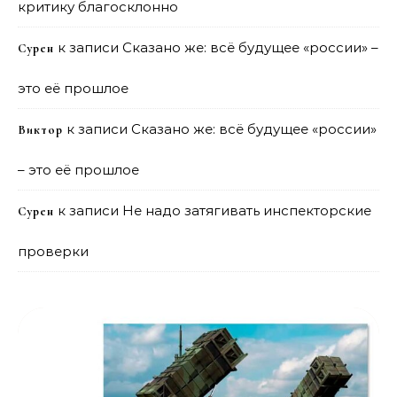
критику благосклонно
к записи
Сказано же: всё будущее «россии» –
Сурен
это её прошлое
к записи
Сказано же: всё будущее «россии»
Виктор
– это её прошлое
к записи
Не надо затягивать инспекторские
Сурен
проверки