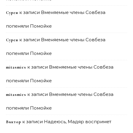
к записи
Вменяемые члены Совбеза
Сурен
попеняли Помойке
к записи
Вменяемые члены Совбеза
Сурен
попеняли Помойке
к записи
Вменяемые члены Совбеза
mitasmies
попеняли Помойке
к записи
Вменяемые члены Совбеза
mitasmies
попеняли Помойке
к записи
Надеюсь, Мадяр воспримет
Виктор