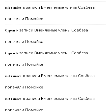
к записи
Вменяемые члены Совбеза
mitasmies
попеняли Помойке
к записи
Вменяемые члены Совбеза
Сурен
попеняли Помойке
к записи
Вменяемые члены Совбеза
Сурен
попеняли Помойке
к записи
Вменяемые члены Совбеза
mitasmies
попеняли Помойке
к записи
Вменяемые члены Совбеза
mitasmies
попеняли Помойке