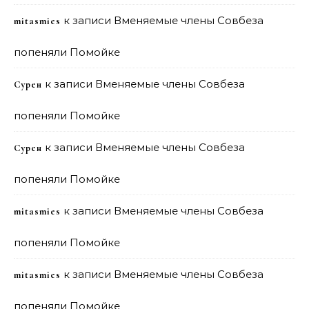
к записи
Вменяемые члены Совбеза
mitasmies
попеняли Помойке
к записи
Вменяемые члены Совбеза
Сурен
попеняли Помойке
к записи
Вменяемые члены Совбеза
Сурен
попеняли Помойке
к записи
Вменяемые члены Совбеза
mitasmies
попеняли Помойке
к записи
Вменяемые члены Совбеза
mitasmies
попеняли Помойке