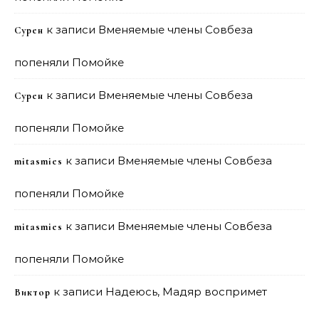
к записи
Вменяемые члены Совбеза
Сурен
попеняли Помойке
к записи
Вменяемые члены Совбеза
Сурен
попеняли Помойке
к записи
Вменяемые члены Совбеза
mitasmies
попеняли Помойке
к записи
Вменяемые члены Совбеза
mitasmies
попеняли Помойке
к записи
Надеюсь, Мадяр воспримет
Виктор