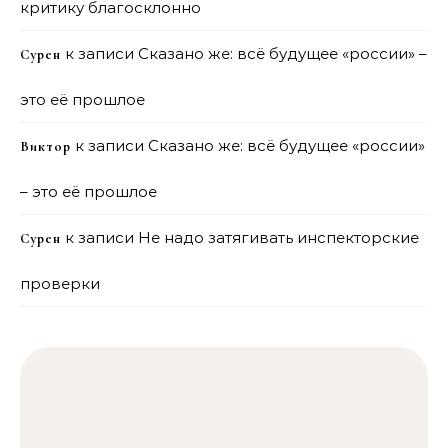
критику благосклонно
к записи
Сказано же: всё будущее «россии» –
Сурен
это её прошлое
к записи
Сказано же: всё будущее «россии»
Виктор
– это её прошлое
к записи
Не надо затягивать инспекторские
Сурен
проверки