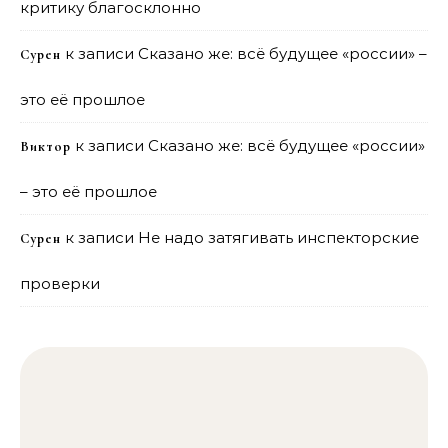
критику благосклонно
к записи
Сказано же: всё будущее «россии» –
Сурен
это её прошлое
к записи
Сказано же: всё будущее «россии»
Виктор
– это её прошлое
к записи
Не надо затягивать инспекторские
Сурен
проверки