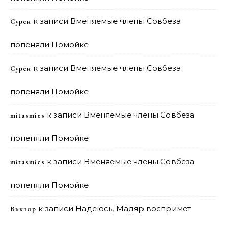
к записи
Вменяемые члены Совбеза
Сурен
попеняли Помойке
к записи
Вменяемые члены Совбеза
Сурен
попеняли Помойке
к записи
Вменяемые члены Совбеза
mitasmies
попеняли Помойке
к записи
Вменяемые члены Совбеза
mitasmies
попеняли Помойке
к записи
Надеюсь, Мадяр воспримет
Виктор