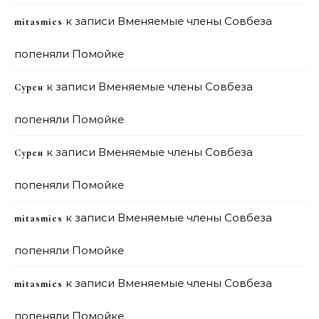
к записи
Вменяемые члены Совбеза
mitasmies
попеняли Помойке
к записи
Вменяемые члены Совбеза
Сурен
попеняли Помойке
к записи
Вменяемые члены Совбеза
Сурен
попеняли Помойке
к записи
Вменяемые члены Совбеза
mitasmies
попеняли Помойке
к записи
Вменяемые члены Совбеза
mitasmies
попеняли Помойке