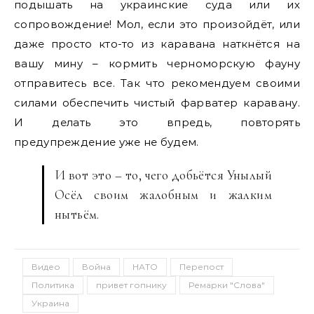
подышать на украинские суда или их
сопровождение! Мол, если это произойдёт, или
даже просто кто-то из каравана наткнётся на
вашу мину – кормить черноморскую фауну
отправитесь все. Так что рекомендуем своими
силами обеспечить чистый фарватер каравану.
И делать это впредь, повторять
предупреждение уже не будем.
И вот это – то, чего добьётся Унылый
Осёл своим жалобным и жалким
нытьём.
Видео
Война
НАТО
Перепост
Политика
привет гопнику
Ремарки "Слова"
Украина