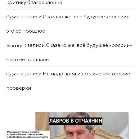
критику благосклонно
к записи
Сказано же: всё будущее «россии» –
Сурен
это её прошлое
к записи
Сказано же: всё будущее «россии»
Виктор
– это её прошлое
к записи
Не надо затягивать инспекторские
Сурен
проверки