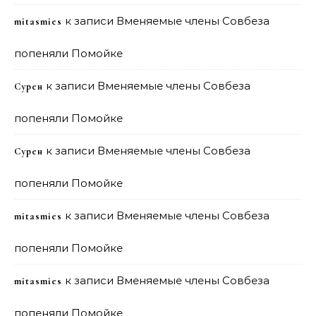
к записи
Вменяемые члены Совбеза
mitasmies
попеняли Помойке
к записи
Вменяемые члены Совбеза
Сурен
попеняли Помойке
к записи
Вменяемые члены Совбеза
Сурен
попеняли Помойке
к записи
Вменяемые члены Совбеза
mitasmies
попеняли Помойке
к записи
Вменяемые члены Совбеза
mitasmies
попеняли Помойке